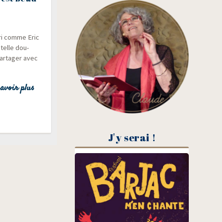
­ri comme Eric
 telle dou­
ar­ta­ger avec
avoir plus
J'y serai !