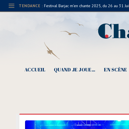
TENDANCE :
Festival Barjac m’en chante 2025, du 26 au 31 Jui
ACCUEIL
QUAND JE JOUE…
EN SCÈNE