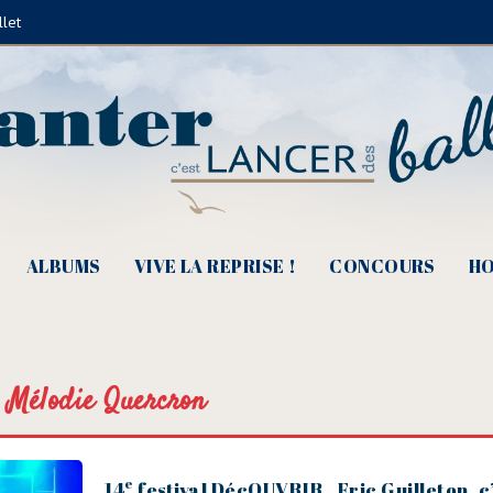
llet
ALBUMS
VIVE LA REPRISE !
CONCOURS
HO
Mélodie Quercron
e
14
festival DécOUVRIR , Eric Guilleton, c