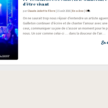
d’être vivant
par
Claude Juliette Fèvre
|
15 août 2016
|
En scène
|
0
On ne sau­rait trop nous réjouir d’entendre un artiste aguer
Guille­ton conti­nuer d’écrire et de chan­ter l’amour avec une
ceur, com­mu­ni­quer sa joie de s’assoir un moment pour le p
nous. Un soir comme celui-ci … dans la dou­ceur de l’air…
En s