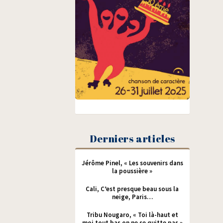
Derniers articles
Jérôme Pinel, « Les souvenirs dans
la poussière »
Cali, C’est presque beau sous la
neige, Paris…
Tribu Nougaro, « Toi là-haut et
moi tout bas on ne se quitte pas »