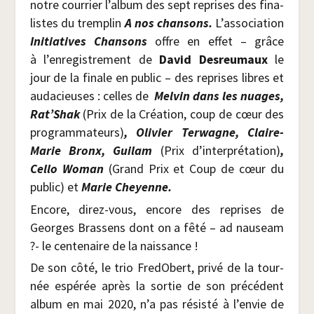
notre cour­rier l’album des sept reprises des fina­
listes du trem­plin
A nos chan­sons.
L’association
Ini­tia­tives Chan­sons
offre en effet – grâce
à l’enregistrement de
David Des­reu­maux
le
jour de la finale en public – des reprises libres et
auda­cieuses : celles de
Mel­vin dans les nuages,
Rat’Shak
(Prix de la Créa­tion, coup de cœur des
pro­gram­ma­teurs)
, Oli­vier Ter­wagne, Claire-
Marie Bronx, Gui­lam
(Prix d’interprétation)
,
Cel­lo Woman
(Grand Prix et Coup de cœur du
public) et
Marie Cheyenne.
Encore, direz-vous, encore des reprises de
Georges Bras­sens dont on a fêté – ad nau­seam
?- le cen­te­naire de la naissance !
De son côté, le trio Fre­dO­bert, pri­vé de la tour­
née espé­rée après la sor­tie de son pré­cé­dent
album en mai 2020, n’a pas résis­té à l’envie de