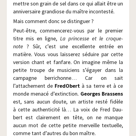
mettre son grain de sel dans ce qui allait être un
anni­ver­saire gran­diose du maître incontesté.
Mais com­ment donc se distinguer ?
Peut-être, com­men­ce­rez-vous par le pre­mier
titre mis en ligne,
La prin­cesse et le croque-
note
? Sûr, c’est une excel­lente entrée en
matière. Vous vous lais­se­rez séduire par cette
ver­sion chant et fan­fare. On ima­gine même la
petite troupe de musi­ciens s’égayer dans la
cam­pagne ber­ri­chonne… Car on sait
l’attachement de
Fre­dO­bert
à sa terre et à ce
monde mena­cé d’extinction.
Georges Bras­sens
est, sans aucun doute, un artiste res­té fidèle
à cette authen­ti­ci­té là… La voix de Fred Dau­
bert est clai­re­ment en tête, on ne manque
aucun mot de cette petite mer­veille tex­tuelle,
comme tant d’autres du bon maître.