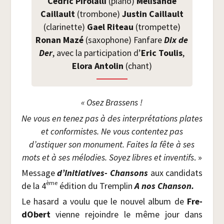
Cédric Piro­lal­li
(pia­no)
Méli­sande
Caillault
(trom­bone)
Jus­tin Caillault
(cla­ri­nette)
Gael Riteau
(trom­pette)
Ronan Mazé
(saxo­phone) Fan­fare
Dix de
Der
, avec la par­ti­ci­pa­tion d’
Eric Tou­lis
,
Elo­ra Anto­lin
(chant)
« Osez Brassens !
Ne vous en tenez pas à des inter­pré­ta­tions plates
et confor­mistes. Ne vous conten­tez pas
d’astiquer son monu­ment.
Faites la fête à ses
mots et à ses mélo­dies. Soyez libres et inven­tifs
. »
Mes­sage
d’Initiatives- Chan­sons
aux can­di­dats
ème
de la 4
édi­tion du Trem­plin
A nos Chanson.
Le hasard a vou­lu que le nou­vel album de
Fre­
dO­bert
vienne rejoindre le même jour dans