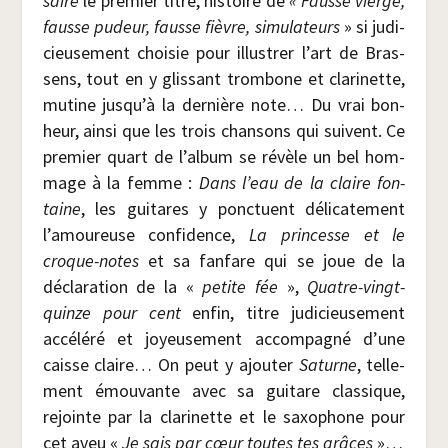
saire
le pre­mier titre, his­toire de
« Fausse vierge,
fausse pudeur, fausse fièvre, simu­la­teurs
» si judi­
cieu­se­ment choi­sie pour illus­trer l’art de Bras­
sens, tout en y glis­sant trom­bone et cla­ri­nette,
mutine jusqu’à la der­nière note… Du vrai bon­
heur, ain­si que les trois chan­sons qui suivent. Ce
pre­mier quart de l’album se révèle un bel hom­
mage à la femme :
Dans l’eau de la claire fon­
taine
, les gui­tares y ponc­tuent déli­ca­te­ment
l’amoureuse confi­dence,
La prin­cesse et le
croque-notes
et sa fan­fare qui se joue de la
décla­ra­tion de la «
petite fée
»,
Quatre-vingt-
quinze pour cent
enfin, titre judi­cieu­se­ment
accé­lé­ré et joyeu­se­ment accom­pa­gné d’une
caisse claire… On peut y ajou­ter
Saturne
, tel­le­
ment émou­vante avec sa gui­tare clas­sique,
rejointe par la cla­ri­nette et le saxo­phone pour
cet aveu «
Je sais par cœur toutes tes grâces
»…