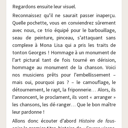
Regar­dons ensuite leur visuel.
Recon­nais­sez qu’il ne sau­rait pas­ser inaper­çu.
Quelle pochette, vous en convien­drez sûre­ment
avec nous, ce trio équi­pé pour le bar­bouillage,
seau de pein­ture, pin­ceau, s’attaquant sans
com­plexe à Mona Lisa qui a pris les traits de
ton­ton Georges ! Hom­mage à un monu­ment de
l’art pic­tu­ral tant de fois tour­né en déri­sion,
hom­mage au monu­ment de la chan­son. Voi­ci
nos musi­ciens prêts pour l’embellissement –
mais oui, pour­quoi pas ? – le camou­flage, le
détour­ne­ment, le rapt, la fri­pon­ne­rie… Alors, ils
l’annoncent, le pro­clament, ils vont « arran­ger »
les chan­sons, les dé-ran­ger… Que le bon maître
leur pardonne !
Allons donc écou­ter d’abord
His­toire de faus­