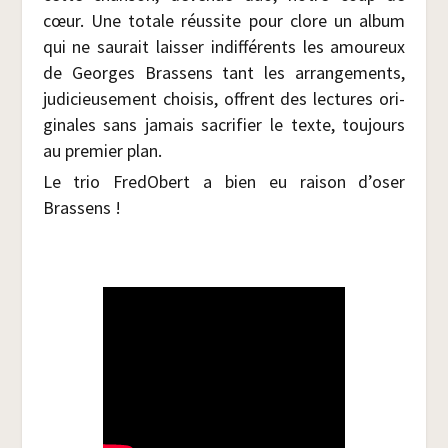
cœur. Une totale réus­site pour clore un album
qui ne sau­rait lais­ser indif­fé­rents les amou­reux
de Georges Bras­sens tant les arran­ge­ments,
judi­cieu­se­ment choi­sis, offrent des lec­tures ori­
gi­nales sans jamais sacri­fier le texte, tou­jours
au pre­mier plan.
Le trio Fre­dO­bert a bien eu rai­son d’oser
Brassens !