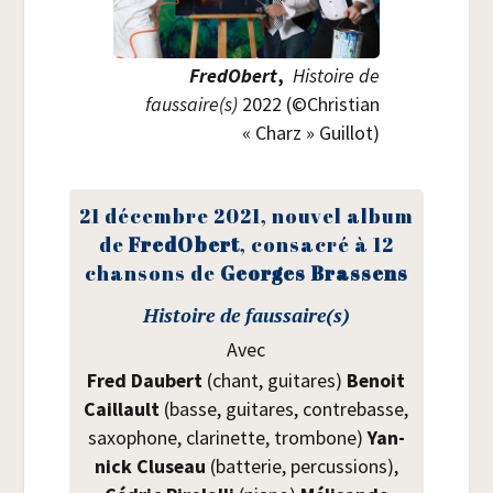
Fre­dO­bert
,
His­toire de
faussaire(s)
2022 (©Chris­tian
« Charz » Guillot)
21 décembre 2021, nou­vel album
de
Fre­dO­bert
, consa­cré à 12
chan­sons de
Georges
Bras­sens
His­toire de faussaire(s)
Avec
Fred Dau­bert
(chant, gui­tares)
Benoit
Caillault
(basse, gui­tares, contre­basse,
saxo­phone, cla­ri­nette, trom­bone)
Yan­
nick Clu­seau
(bat­te­rie, per­cus­sions),