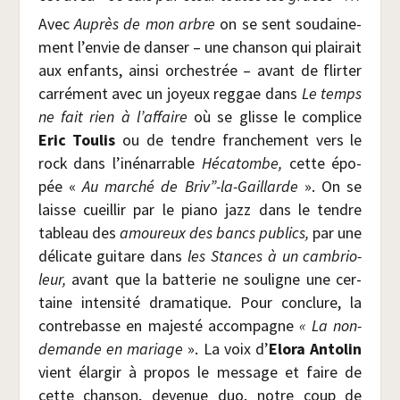
Avec
Auprès de mon arbre
on se sent sou­dai­ne­
ment l’envie de dan­ser – une chan­son qui plai­rait
aux enfants, ain­si orches­trée – avant de flir­ter
car­ré­ment avec un joyeux reg­gae dans
Le temps
ne fait rien à l’affaire
où se glisse le com­plice
Eric Tou­lis
ou de tendre fran­che­ment vers le
rock dans l’inénarrable
Héca­tombe,
cette épo­
pée «
Au mar­ché de Briv”-la-Gaillarde
». On se
laisse cueillir par le pia­no jazz dans le tendre
tableau des
amou­reux des bancs publics,
par une
déli­cate gui­tare dans
les Stances à un cam­brio­
leur,
avant que la bat­te­rie ne sou­ligne une cer­
taine inten­si­té dra­ma­tique. Pour conclure, la
contre­basse en majes­té accom­pagne
« La non-
demande en mariage
». La voix d’
Elo­ra Anto­lin
vient élar­gir à pro­pos le mes­sage et faire de
cette chan­son, deve­nue duo, notre coup de