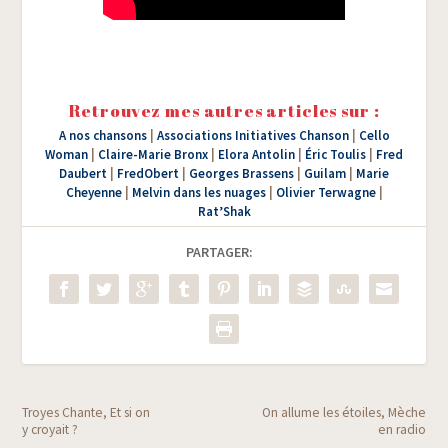
Retrouvez mes autres articles sur :
A nos chansons
|
Associations Initiatives Chanson
|
Cello
Woman
|
Claire-Marie Bronx
|
Elora Antolin
|
Éric Toulis
|
Fred
Daubert
|
FredObert
|
Georges Brassens
|
Guilam
|
Marie
Cheyenne
|
Melvin dans les nuages
|
Olivier Terwagne
|
Rat’Shak
PARTAGER:
Troyes Chante, Et si on
On allume les étoiles, Mèche
y croyait ?
en radio