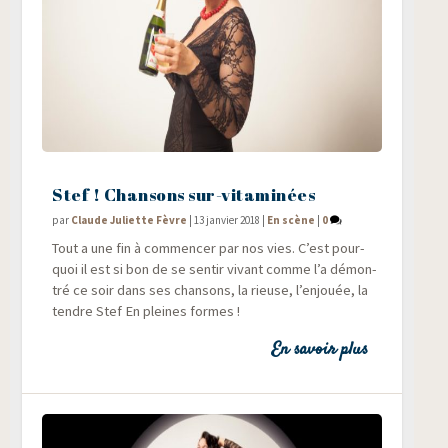
Stef ! Chansons sur-vitaminées
par
Claude Juliette Fèvre
|
13 janvier 2018
|
En scène
|
0
Tout a une fin à com­men­cer par nos vies. C’est pour­
quoi il est si bon de se sen­tir vivant comme l’a démon­
tré ce soir dans ses chan­sons, la rieuse, l’enjouée, la
tendre Stef En pleines formes !
En savoir plus