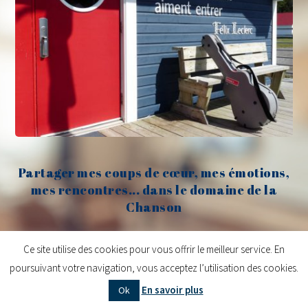
Partager mes coups de cœur, mes émotions,
mes rencontres... dans le domaine de la
Chanson
Claude Fèvre
Ce site utilise des cookies pour vous offrir le meilleur service. En
poursuivant votre navigation, vous acceptez l’utilisation des cookies.
Copyright © 2026
Claude Fèvre | Chanter c'est lancer des balles
| Design
En savoir plus
Ok
centifoliae
|
Mentions légales
|
Contact