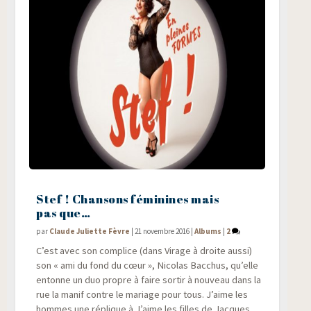
Stef ! Chansons féminines mais
pas que…
par
Claude Juliette Fèvre
|
21 novembre 2016
|
Albums
|
2
C’est avec son com­plice (dans Virage à droite aus­si)
son « ami du fond du cœur », Nico­las Bac­chus, qu’elle
entonne un duo propre à faire sor­tir à nou­veau dans la
rue la manif contre le mariage pour tous. J’aime les
hommes une réplique à J’aime les filles de Jacques