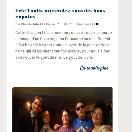
Eric Toulis, au rendez-vous des bons
copains
par
Claude Juliette Fèvre
|
25 juillet 2016
|
En scène
|
1
Cette chan­son fait un bien fou ; on y retrouve la source
comique d’un Coluche, d’un Fer­nan­del ou d’un Bour­vil.
Il fait bon s’y bai­gner pour se laver de la peur et de la
haine qui dégou­linent sur nos écrans, pour nous aider
à retrou­ver le goût de rire. Le goût de vivre.
En savoir plus