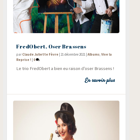
FredObert, Oser Brassens
par
Claude Juliette Fèvre
|
21 décembre 2021
|
Albums
,
Vive la
Reprise !
|
0
Le trio Fre­dO­bert a bien eu rai­son d’oser Brassens !
En savoir plus