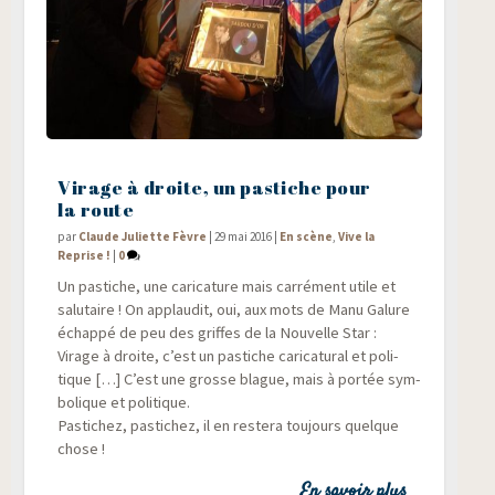
Virage à droite, un pastiche pour
la route
par
Claude Juliette Fèvre
|
29 mai 2016
|
En scène
,
Vive la
Reprise !
|
0
Un pas­tiche, une cari­ca­ture mais car­ré­ment utile et
salu­taire ! On applau­dit, oui, aux mots de Manu Galure
échap­pé de peu des griffes de la Nou­velle Star :
Virage à droite, c’est un pas­tiche cari­ca­tu­ral et poli­
tique […] C’est une grosse blague, mais à por­tée sym­
bo­lique et politique.
Pas­ti­chez, pas­ti­chez, il en res­te­ra tou­jours quelque
chose !
En savoir plus