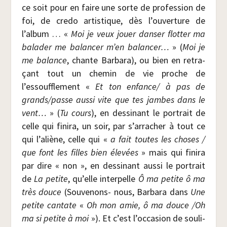
ce soit pour en faire une sorte de pro­fes­sion de
foi, de cre­do artis­tique, dès l’ouverture de
l’album … «
Moi je veux jouer dan­ser flot­ter ma
bala­der me balan­cer m’en balan­cer…
» (
Moi je
me balance
, chante Bar­ba­ra), ou bien en retra­
çant tout un che­min de vie proche de
l’essoufflement «
Et ton enfance/ à pas de
grands/​passe aus­si vite que tes jambes dans le
vent…
» (
Tu cours
), en des­si­nant le por­trait de
celle qui fini­ra, un soir, par s’arracher à tout ce
qui l’aliène, celle qui «
a fait toutes les choses /​
que font les filles bien éle­vées
» mais qui fini­ra
par dire « non », en des­si­nant aus­si le por­trait
de
La petite
, qu’elle inter­pelle
Ô ma petite ô ma
très douce
(Sou­ve­nons- nous, Bar­ba­ra dans
Une
petite can­tate
«
Oh mon amie, ô ma douce /​Oh
ma si petite à moi
»). Et c’est l’occasion de sou­li­