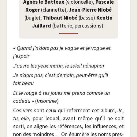
Agnès le Bat­teux
(vio­lon­celle),
Pas­cale
Roger
(cla­ri­nette),
Jean-Pierre Nio­bé
(bugle),
Thi­baut Nio­bé
(basse)
Ken­tin
Juillard
(bat­te­rie, per­cus­sions)
«
Quand j’n’dors pas je vague et je vogue et
j’espoir
J’ouvre les yeux matin, le soleil nénuphar
Je n’dors pas, c’est demain, peut-être qu’il
fait beau
Et le rouge à tes joues me prend comme un
cadeau
» (
Insom­nie
)
Ces vers sont ceux qui referment cet album,
Je,
tu, elle
, pour lequel, avant même qu’il ne soit
sor­ti, on aligne les réfé­rences, les influences, et
non des moindres… On énu­mère les noms pres­