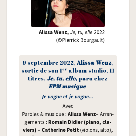
Alis­sa Wenz,
Je, tu, elle
2022
(©Pier­rick Bourgault)
9 sep­tembre 2022,
Alis­sa Wenz
,
er
sor­tie de son 1
album stu­dio, 11
titres,
Je, tu, elle,
paru chez
EPM musique
Je vague et je vogue…
Avec
Paroles & musique :
Alis­sa Wenz
– Arran­
ge­ments :
Romain Didier (pia­no, cla­
viers)
– Cathe­rine Petit
(vio­lons, alto)
,