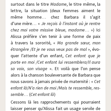
sur­tout dans le titre
Madame
, le titre même, la
lettre, la situa­tion (deux femmes aiment le
même homme… chez Bar­ba­ra il s’agit
d’une mère… «
Je reçois à l’instant où je rentre
chez moi votre mis­sive bleue, madame
… ») Ici
Alis­sa pré­fère s’en tenir à une forme de paix
à tra­vers la soro­ri­té, «
Ma grande sœur, mon
étran­gère /​Et je ne vous veux pas de mal
», évo­
quer l’attente d’un enfant,
Cet enfant que je
porte en moi /​Cet enfant lui ressemblera/​Il aura
sa voix, son visage
». Et voi­là que l’on pense
alors à la chan­son bou­le­ver­sante de Bar­ba­ra que
nous savons à jamais pri­vée de mater­ni­té : «
Cet
enfant là
/​
N’a rien de moi /​Mais te res­semble, res­
semble
… (
Cet enfant là
)
Ces­sons là les rap­pro­che­ments qui pour­raient
lais­ser pen­ser qu’Alissa fait un usage ser­vile de