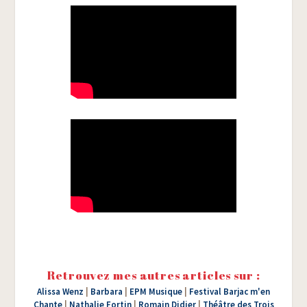
Retrouvez mes autres articles sur :
Alissa Wenz
|
Barbara
|
EPM Musique
|
Festival Barjac m'en
Chante
|
Nathalie Fortin
|
Romain Didier
|
Théâtre des Trois