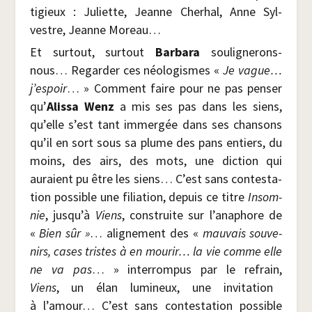
ti­gieux : Juliette, Jeanne Che­rhal, Anne Syl­
vestre, Jeanne Moreau…
Et sur­tout, sur­tout
Bar­ba­ra
sou­li­gne­rons-
nous… Regar­der ces néo­lo­gismes «
Je vague…
j’espoir
… » Com­ment faire pour ne pas pen­ser
qu’
Alis­sa Wenz
a mis ses pas dans les siens,
qu’elle s’est tant immer­gée dans ses chan­sons
qu’il en sort sous sa plume des pans entiers, du
moins, des airs, des mots, une dic­tion qui
auraient pu être les siens… C’est sans contes­ta­
tion pos­sible une filia­tion, depuis ce titre
Insom­
nie
, jusqu’à
Viens
, construite sur l’anaphore de
«
Bien sûr »
… ali­gne­ment des «
mau­vais sou­ve­
nirs, cases tristes à en mou­rir… la vie comme elle
ne va pas
… » inter­rom­pus par le refrain,
Viens
, un élan lumi­neux, une invi­ta­tion
à l’amour… C’est sans contes­ta­tion pos­sible