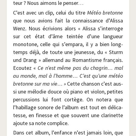
teur ? Nous aimons le penser…
C’est avec un clip, celui du titre
Météo bre­tonne
que nous avions fait la connais­sance d’Alissa
Wenz. Nous écri­vions alors « Alis­sa s’interroge
sur cet état d’âme tein­tée d’une lan­gueur
mono­tone, celle qui s’empara, il y a bien long­
temps déjà, de toute une jeu­nesse, du « Sturm
und Drang » alle­mand au Roman­tisme fran­çais.
Ecou­tez «
Ce n’est même pas du cha­grin… mal
au monde, mal à l’homme…
C’est qu’une météo
bre­tonne sur ma vie… »
Cette chan­son c’est aus­
si une mélo­die douce où pia­no et vio­lon, petites
per­cus­sions lui font cor­tège. On note­ra que
l’habillage sonore de l’album est tout en déli­ca­
tesse, en finesse et que sou­vent une cla­ri­nette
ajoute sa note complice.
Dans cet album, l’enfance n’est jamais loin, que