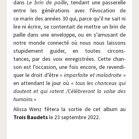
dans
Le brin de paille
, ten­dant une pas­se­relle
entre les géné­ra­tions avec l’évocation de
ce marin des années 30 qui, parce qu’il ne sait ni
lire ni écrire, se conten­tait de mettre un brin de
paille dans une enve­loppe, ou en s’amusant de
notre monde connec­té où nous nous lais­sons
stu­pi­de­ment gui­der, en toutes cir­cons­
tances, par des voix enre­gis­trées. Cette chan­
son est l’occasion, une fois encore, de reven­di­
quer le droit d’être «
impar­faite et mal­adroite
»
en atten­dant le jour où «
tous les chan­ceux qui
doutent et qui ratent /​Célè­bre­ront la valse des
humains
»
Alis­sa Wenz fête­ra la sor­tie de cet album au
Trois Bau­dets
le 23 sep­tembre 2022.