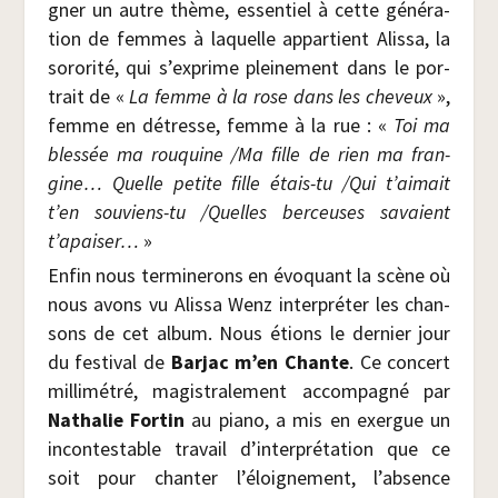
gner un autre thème, essen­tiel à cette géné­ra­
tion de femmes à laquelle appar­tient Alis­sa, la
soro­ri­té, qui s’exprime plei­ne­ment dans le por­
trait de «
La femme à la rose dans les che­veux
»,
femme en détresse, femme à la rue : «
Toi ma
bles­sée ma rou­quine /​Ma fille de rien ma fran­
gine… Quelle petite fille étais-tu /​Qui t’aimait
t’en sou­viens-tu /​Quelles ber­ceuses savaient
t’apaiser…
»
Enfin nous ter­mi­ne­rons en évo­quant la scène où
nous avons vu Alis­sa Wenz inter­pré­ter les chan­
sons de cet album. Nous étions le der­nier jour
du fes­ti­val de
Bar­jac m’en Chante
. Ce concert
mil­li­mé­tré, magis­tra­le­ment accom­pa­gné par
Natha­lie For­tin
au pia­no, a mis en exergue un
incon­tes­table tra­vail d’interprétation que ce
soit pour chan­ter l’éloignement, l’absence