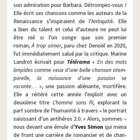
son admi­ra­tion pour Bar­ba­ra. Détrom­pez-vous !
Elle écrit ses chan­sons comme les auteurs de la
Renais­sance s’inspiraient de l’Antiquité. Elle
a bien du talent et celui d’auteure ne peut lui
être nié si l’on songe que son pre­mier
roman,
À trop aimer
, paru chez Denoël en 2020,
fut immé­dia­te­ment salué par la cri­tique. Marine
Lan­drot écri­vait pour
Télé­ra­ma
«
En des mots
lim­pides comme ceux d’une belle chan­son atem­
po­relle, la nais­sance d’une pas­sion se
raconte
… », une pas­sion alié­nante, mor­ti­fère.
Elle a réité­ré cette année l’exploit avec un
deuxième titre
L’homme sans fil
, explo­rant la
part sombre de l’humanité à tra­vers « le por­trait
sai­sis­sant d’un anti­hé­ros 2.0. » Alors, sommes –
nous devant une émule d’
Yves Simon
qui mena
de front une car­rière de roman­cier et de chan­