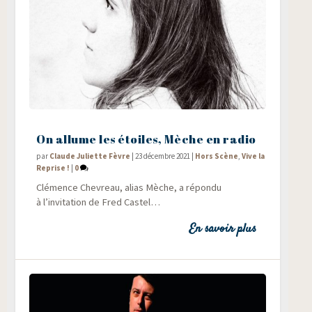
On allume les étoiles, Mèche en radio
par
Claude Juliette Fèvre
|
23 décembre 2021
|
Hors Scène
,
Vive la
Reprise !
|
0
Clé­mence Che­vreau, alias Mèche, a répon­du
à l’invitation de Fred Castel…
En savoir plus