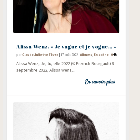
Alissa Wenz, « Je vague et je vogue… »
par
Claude Juliette Fèvre
|
17 août 2022
|
Albums
,
En scène
|
0
Alis­sa Wenz, Je, tu, elle 2022 (©Pier­rick Bourgault) 9
sep­tembre 2022, Alis­sa Wenz,...
En savoir plus