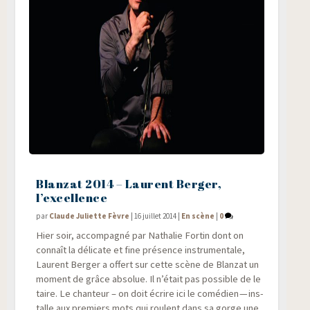
Blanzat 2014 – Laurent Berger,
l’excellence
par
Claude Juliette Fèvre
|
16 juillet 2014
|
En scène
|
0
Hier soir, accom­pa­gné par Natha­lie For­tin dont on
connaît la déli­cate et fine pré­sence ins­tru­men­tale,
Laurent Ber­ger a offert sur cette scène de Blan­zat un
moment de grâce abso­lue. Il n’était pas pos­sible de le
taire. Le chan­teur – on doit écrire ici le comé­dien — ins­
talle aux pre­miers mots qui roulent dans sa gorge une