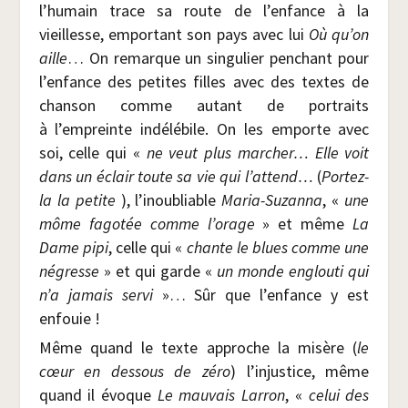
l’humain trace sa route de l’enfance à la
vieillesse, empor­tant son pays avec lui
Où qu’on
aille
… On remarque un sin­gu­lier pen­chant pour
l’enfance des petites filles avec des textes de
chan­son comme autant de por­traits
à l’empreinte indé­lé­bile. On les emporte avec
soi, celle qui «
ne veut plus mar­cher… Elle voit
dans un éclair toute sa vie qui l’attend…
(
Por­tez-
la la petite
), l’inoubliable
Maria-Suzan­na
, «
une
môme fago­tée comme l’orage
» et même
La
Dame pipi
, celle qui «
chante le blues comme une
négresse
» et qui garde «
un monde englou­ti qui
n’a jamais ser­vi
»… Sûr que l’enfance y est
enfouie !
Même quand le texte approche la misère (
le
cœur en des­sous de zéro
) l’injustice, même
quand il évoque
Le mau­vais Lar­ron
, «
celui des