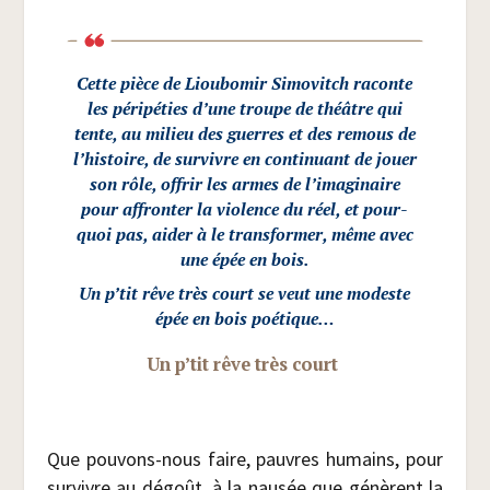
Cette pièce de
Liou­bo­mir Simo­vitch
raconte
les péri­pé­ties d’une troupe de théâtre qui
tente, au milieu des guerres et des remous de
l’histoire, de sur­vivre en conti­nuant de jouer
son rôle, offrir les armes de l’imaginaire
pour affron­ter la vio­lence du réel, et pour­
quoi pas, aider à le trans­for­mer, même avec
une épée en bois.
Un p’tit rêve très court
se veut une modeste
épée en bois poétique…
Un p’tit rêve très court
Que pou­vons-nous faire, pauvres humains, pour
sur­vivre au dégoût, à la nau­sée que génèrent la