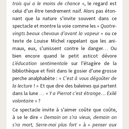
trois qui a le moins de chance
», le regard est
celui d’un être ten­dre­ment naïf. Alors pas éton­
nant que la nature s’invite sou­vent dans ce
spec­tacle et montre la voie comme les «
Quatre-
vingts beaux che­vaux d’avant la vapeur
» ou ce
texte de Louise Michel rap­pe­lant que les ani­
maux, eux, s’unissent contre le dan­ger… Ou
bien encore quand le petit asti­cot dévore
L’éducation sen­ti­men­tale
sur l’étagère de la
biblio­thèque et finit dans le gosier d’une grosse
perche anal­pha­bète : «
C’est à vous dégoû­ter de
la lec­ture
! » Et que dire des baleines qui partent
dans la lune … «
Y a Pier­rot c’est étrange… Exi­lé
volon­taire
» ?
Ce spec­tacle invite à s’aimer coûte que coûte,
à se le dire
« Demain on s’ra vieux, demain on
s’ra mort, Serre-moi plus fort
» à «
pen­ser aux