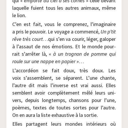
qui «
emporte du ciel à ses cornes
» celle devant
laquelle fuient tous les autres ani­maux, même
le lion.
C’en est fait, vous le com­pre­nez, l’imaginaire
a pris le pou­voir. Le voyage a com­men­cé,
Un p’tit
rêve très court
…qui s’en va cou­rir, léger, galo­per
à l’assaut de nos émo­tions. Et le monde pour­
rait s’arrêter là, «
à un tro­gnon de pomme qui
roule sur une nappe en papier
»…
L’accordéon se fait doux, très doux. Les
voix s’assemblent, se séparent. L’une chante,
l’autre dit mais l’inverse est vrai aus­si. Elles
semblent avoir com­plè­te­ment mêlé leurs uni­
vers, depuis long­temps, chan­sons pour l’une,
poèmes, textes de toutes sortes pour l’autre.
On en aura la liste exhaus­tive à la sortie.
Elles par­tagent leurs mondes inté­rieurs où