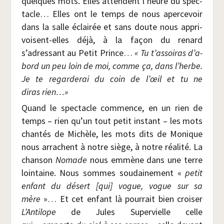
quelques mots. Elles attendent l’heure du spec­
tacle… Elles ont le temps de nous aper­ce­voir
dans la salle éclai­rée et sans doute nous appri­
voisent-elles déjà, à la façon du renard
s’adressant au Petit Prince…
«
Tu t’as­soi­ras d’a­
bord un peu loin de moi, comme ça, dans l’herbe.
Je te regar­de­rai du coin de l’œil et tu ne
diras rien…»
Quand le spec­tacle com­mence, en un rien de
temps – rien qu’un tout petit ins­tant – les mots
chan­tés de Michèle, les mots dits de Monique
nous arrachent à notre siège, à notre réa­li­té. La
chan­son
Nomade
nous emmène dans une terre
loin­taine. Nous sommes sou­dai­ne­ment «
petit
enfant du désert [qui] vogue, vogue sur sa
mère
»… Et cet enfant là pour­rait bien croi­ser
L’Antilope
de Jules Super­vielle celle