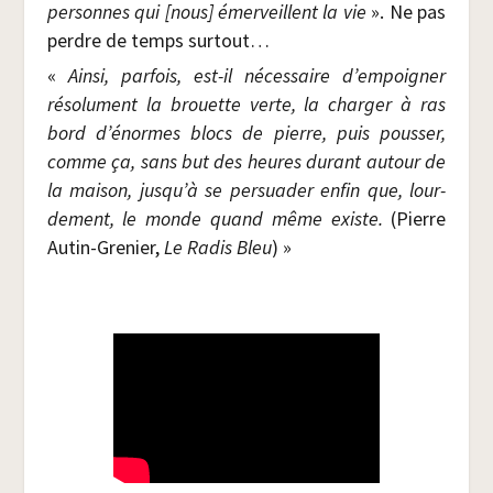
per­sonnes qui [nous] émer­veillent la vie
». Ne pas
perdre de temps surtout…
«
Ain­si, par­fois, est-il néces­saire d’empoigner
réso­lu­ment la brouette verte, la char­ger à ras
bord d’énormes blocs de pierre, puis pous­ser,
comme ça, sans but des heures durant autour de
la mai­son, jusqu’à se per­sua­der enfin que, lour­
de­ment, le monde quand même existe.
(Pierre
Autin-Gre­nier,
Le Radis Bleu
) »