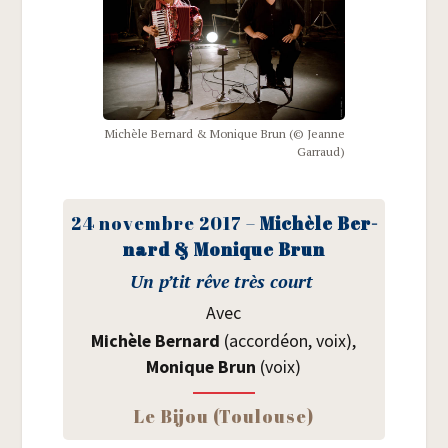
Michèle Ber­nard & Monique Brun (© Jeanne
Garraud)
24 novembre 2017 –
Michèle Ber­
nard & Monique Brun
Un p’tit rêve très court
Avec
Michèle Ber­nard
(accor­déon, voix),
Monique Brun
(voix)
Le Bijou (Tou­louse)