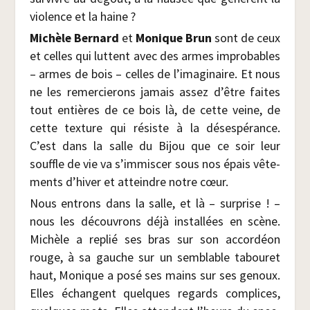
vio­lence et la haine ?
Michèle Ber­nard
et
Monique Brun
sont de ceux
et celles qui luttent avec des armes impro­bables
– armes de bois – celles de l’imaginaire. Et nous
ne les remer­cie­rons jamais assez d’être faites
tout entières de ce bois là, de cette veine, de
cette tex­ture qui résiste à la déses­pé­rance.
C’est dans la salle du Bijou que ce soir leur
souffle de vie va s’immiscer sous nos épais vête­
ments d’hiver et atteindre notre cœur.
Nous entrons dans la salle, et là – sur­prise ! –
nous les décou­vrons déjà ins­tal­lées en scène.
Michèle a replié ses bras sur son accor­déon
rouge, à sa gauche sur un sem­blable tabou­ret
haut, Monique a posé ses mains sur ses genoux.
Elles échangent quelques regards com­plices,