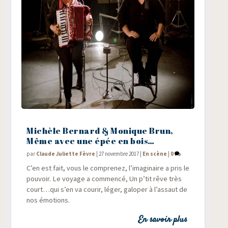
Michèle Bernard & Monique Brun,
Même avec une épée en bois…
par
Claude Juliette Fèvre
|
27 novembre 2017
|
En scène
|
0
C’en est fait, vous le com­pre­nez, l’imaginaire a pris le
pou­voir. Le voyage a com­men­cé, Un p’tit rêve très
court…qui s’en va cou­rir, léger, galo­per à l’assaut de
nos émotions.
En savoir plus