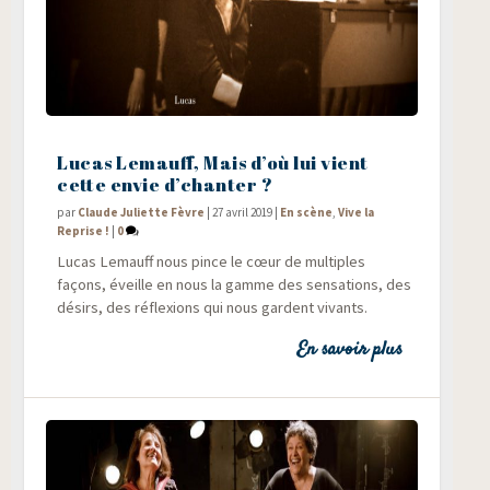
Lucas Lemauff, Mais d’où lui vient
cette envie d’chanter ?
par
Claude Juliette Fèvre
|
27 avril 2019
|
En scène
,
Vive la
Reprise !
|
0
Lucas Lemauff nous pince le cœur de mul­tiples
façons, éveille en nous la gamme des sen­sa­tions, des
dési­rs, des réflexions qui nous gardent vivants.
En savoir plus