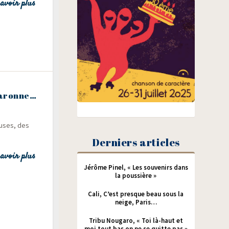
avoir plus
nfaronne…
euses, des
Derniers articles
avoir plus
Jérôme Pinel, « Les souvenirs dans
la poussière »
Cali, C’est presque beau sous la
neige, Paris…
Tribu Nougaro, « Toi là-haut et
moi tout bas on ne se quitte pas »