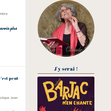
tembre
avoir plus
J'y serai !
’est peut-
s­tique Jean-