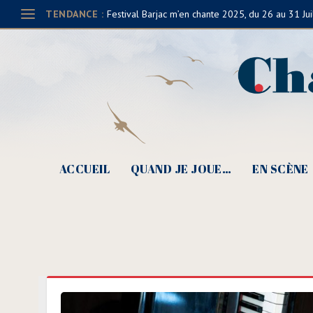
TENDANCE :
Festival Barjac m’en chante 2025, du 26 au 31 Jui
ACCUEIL
QUAND JE JOUE…
EN SCÈNE