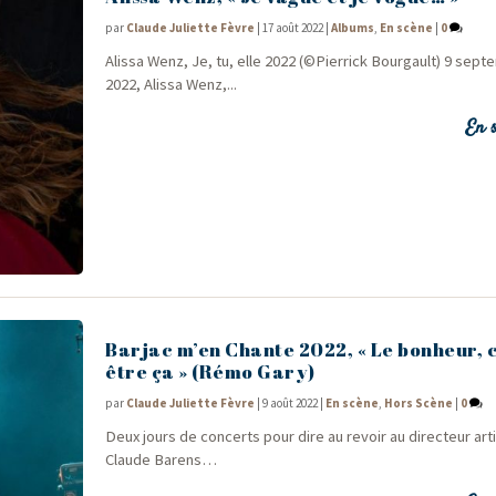
par
Claude Juliette Fèvre
|
17 août 2022
|
Albums
,
En scène
|
0
Alis­sa Wenz, Je, tu, elle 2022 (©Pier­rick Bourgault) 9 sep­
2022, Alis­sa Wenz,...
En s
Barjac m’en Chante 2022, « Le bonheur, c
être ça » (Rémo Gary)
par
Claude Juliette Fèvre
|
9 août 2022
|
En scène
,
Hors Scène
|
0
Deux jours de concerts pour dire au revoir au direc­teur arti
Claude Barens…