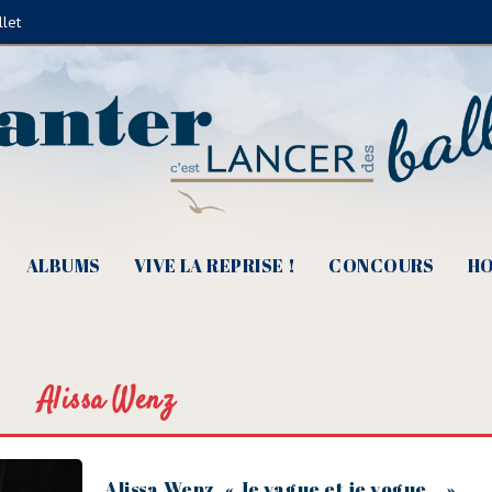
llet
ALBUMS
VIVE LA REPRISE !
CONCOURS
HO
Alissa Wenz
Alissa Wenz, « Je vague et je vogue… »