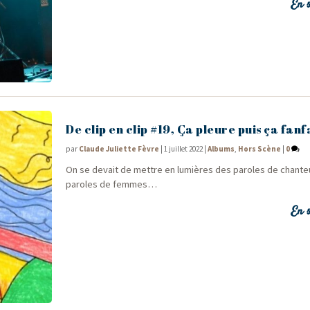
En s
De clip en clip #19, Ça pleure puis ça fa
par
Claude Juliette Fèvre
|
1 juillet 2022
|
Albums
,
Hors Scène
|
0
On se devait de mettre en lumières des paroles de chan­t
paroles de femmes…
En s