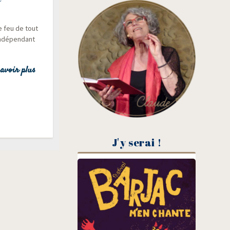
e feu de tout
indé­pen­dant
avoir plus
J'y serai !