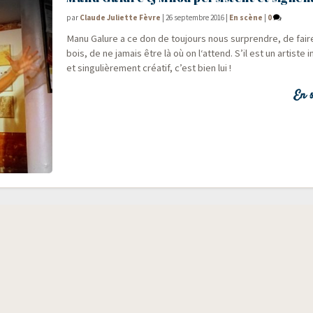
par
Claude Juliette Fèvre
|
26 septembre 2016
|
En scène
|
0
Manu Galure a ce don de tou­jours nous sur­prendre, de fair
bois, de ne jamais être là où on l‘attend. S’il est un artiste 
et sin­gu­liè­re­ment créa­tif, c’est bien lui !
En s