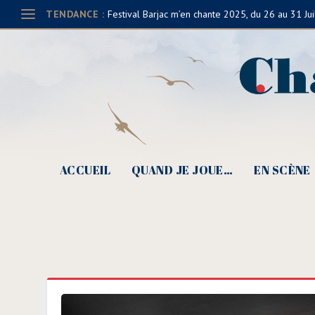
TENDANCE :
Festival Barjac m’en chante 2025, du 26 au 31 Jui
ACCUEIL
QUAND JE JOUE…
EN SCÈNE