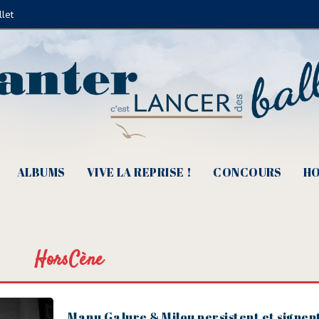
llet
ALBUMS
VIVE LA REPRISE !
CONCOURS
HO
HorsCène
Manu Galure & Milou persistent et signen