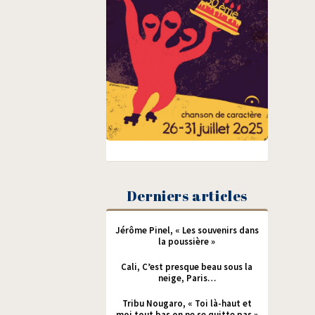
Derniers articles
Jérôme Pinel, « Les souvenirs dans
la poussière »
Cali, C’est presque beau sous la
neige, Paris…
Tribu Nougaro, « Toi là-haut et
moi tout bas on ne se quitte pas »