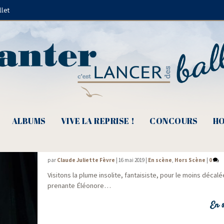
llet
Alfred Jarry
ALBUMS
VIVE LA REPRISE !
CONCOURS
HO
Eléonore Clovis, une prétendue flâneuse
par
Claude Juliette Fèvre
|
16 mai 2019
|
En scène
,
Hors Scène
|
0
Visi­tons la plume inso­lite, fan­tai­siste, pour le moins déca­lé
pre­nante Éléonore…
En s