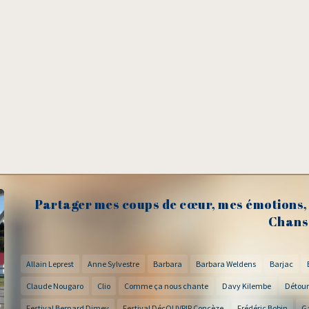
Partager mes coups de cœur, mes émotions, 
Chans
Allain Leprest
Anne Sylvestre
Barbara
Barbara Weldens
Barjac
Claude Nougaro
Clio
Comme ça nous chante
Davy Kilembe
Détour
Festival Bernard Dimey
Festival DécOUVRIR Concèze
Frédéric Bobin
G