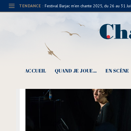
TENDANCE :
Festival Barjac m’en chante 2025, du 26 au 31 Jui
ACCUEIL
QUAND JE JOUE…
EN SCÈNE