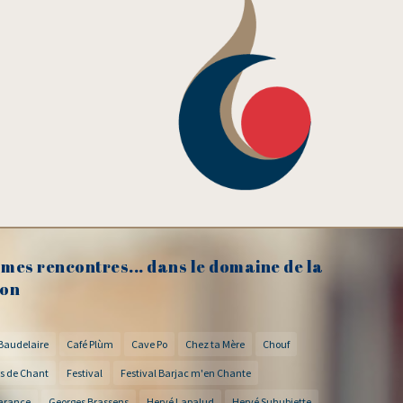
mes rencontres... dans le domaine de la
on
Baudelaire
Café Plùm
Cave Po
Chez ta Mère
Chouf
s de Chant
Festival
Festival Barjac m'en Chante
arance
Georges Brassens
Hervé Lapalud
Hervé Suhubiette