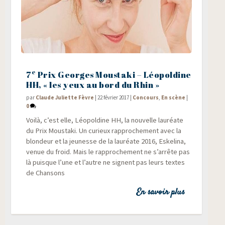
e
7
Prix Georges Moustaki – Léopoldine
HH, « les yeux au bord du Rhin »
par
Claude Juliette Fèvre
|
22 février 2017
|
Concours
,
En scène
|
0
Voi­là, c’est elle, Léo­pol­dine HH, la nou­velle lau­réate
du Prix Mous­ta­ki. Un curieux rap­pro­che­ment avec la
blon­deur et la jeu­nesse de la lau­réate 2016, Eske­li­na,
venue du froid. Mais le rap­pro­che­ment ne s’arrête pas
là puisque l’une et l’autre ne signent pas leurs textes
de Chansons
En savoir plus