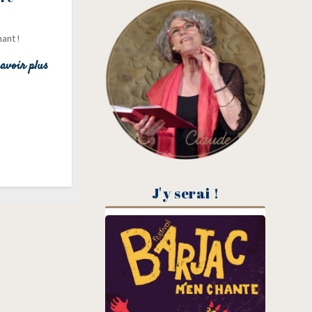
ant !
avoir plus
J'y serai !