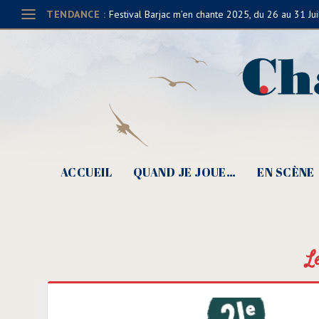
TENDANCE :
Festival Barjac m’en chante 2025, du 26 au 31 Jui
ACCUEIL
QUAND JE JOUE…
EN SCÈNE
L