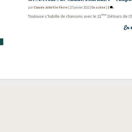
par
Claude Juliette Fèvre
|
27 janvier 2022
|
En scène
|
1
ème
Tou­louse s’ha­bille de chan­sons avec le 21
Détours de Ch
En s