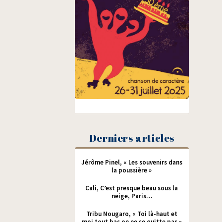
Derniers articles
Jérôme Pinel, « Les souvenirs dans
la poussière »
Cali, C’est presque beau sous la
neige, Paris…
Tribu Nougaro, « Toi là-haut et
moi tout bas on ne se quitte pas »