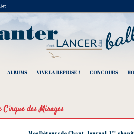
llet
ALBUMS
VIVE LA REPRISE !
CONCOURS
HO
e Cirque des Mirages
er
Mes Détours de Chant, Journal, 1
chapi