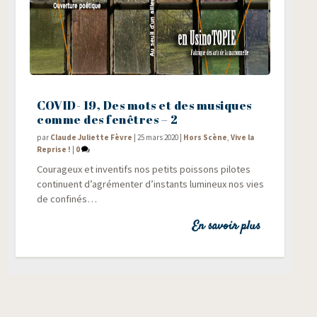
COVID- 19, Des mots et des musiques
comme des fenêtres – 2
par
Claude Juliette Fèvre
|
25 mars 2020
|
Hors Scène
,
Vive la
Reprise !
|
0
Cou­ra­geux et inven­tifs nos petits pois­sons pilotes
conti­nuent d’agrémenter d’instants lumi­neux nos vies
de confinés…
En savoir plus