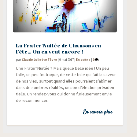
La Frater’Nuitée de Chansons en
Fête… On en veut encore !
par
Claude Juliette Fèvre
|
9 mai 2017
|
En scène
|
0
Une Frater’Nuitée ? Mais quelle belle idée ! Un peu
folle, un peu fou­traque, de cette folie qui fait la saveur
de nos vies, sur­tout quand elles pour­raient s’abîmer
dans de sombres réa­li­tés, un soir d’élection pré­si­den­
tielle. Un ren­dez-vous qui donne furieu­se­ment envie
de recommencer.
En savoir plus