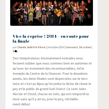
Vive la reprise ! 2014 – en route pour
la finale
par
Claude Juliette Fèvre
|
14 octobre 2014
|
Concours
,
En scène
|
0
Des tem­pé­ra­tures éton­nam­ment esti­vales nous
feraient oublier que nous sommes bien en automne et
qu’avec lui reviennent des incon­tour­nables, tel le
trem­plin du Centre de la Chan­son. Pour la deuxième
année, les demi-finales sont dis­per­sées sur le ter­ri­
toire et c’est au Bijou qu’incombe la tâche de réunir le
jury et le public du grand Sud-Ouest. Ce sont Jules
Nec­tar et Chouf, cha­cun en solo, qui ont rem­por­té la
mise sans qu’il y ait eu, pour le jury, véri­ta­ble­
ment débat.