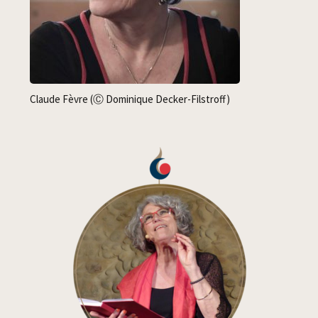
Claude Fèvre (Ⓒ Domi­nique Decker-Filstroff)