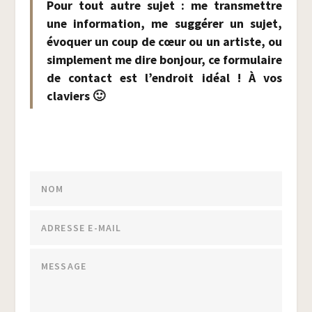
Pour tout autre sujet : me trans­mettre
une infor­ma­tion, me sug­gé­rer un sujet,
évo­quer un coup de cœur ou un artiste, ou
sim­ple­ment me dire bon­jour, ce for­mu­laire
de contact est l’en­droit idéal ! À vos
claviers 🙂