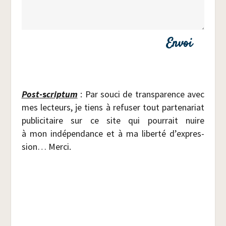
Envoi
Post
-s
crip­tum
: Par sou­ci de trans­pa­rence avec
mes lec­teurs, je tiens à refu­ser tout par­te­na­riat
publi­ci­taire sur ce site qui pour­rait nuire
à mon indé­pen­dance et à ma liber­té d’ex­pres­
sion… Merci.