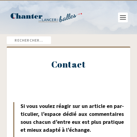
Contact
Si vous vou­lez réagir sur un article en par­
ti­cu­lier, l’es­pace dédié aux com­men­taires
sous cha­cun d’entre eux est plus pra­tique
et mieux adap­té à l’échange.