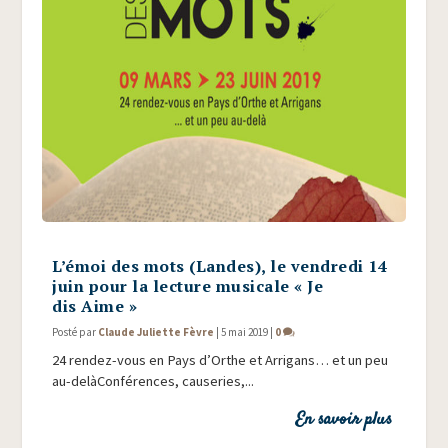
L’émoi des mots (Landes), le vendredi 14
juin pour la lecture musicale « Je
dis Aime »
Posté par
Claude Juliette Fèvre
|
5 mai 2019
|
0
24 ren­dez-vous en Pays d’Orthe et Arri­gans… et un peu
au-delà­Con­fé­rences, cau­se­ries,...
En savoir plus