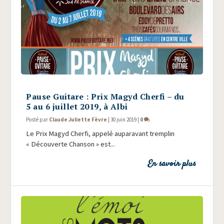
Pause Guitare : Prix Magyd Cherfi – du
5 au 6 juillet 2019, à Albi
Posté par
Claude Juliette Fèvre
|
30 juin 2019
|
0
Le Prix Magyd Cher­fi, appe­lé aupa­ra­vant trem­plin
« Décou­verte Chan­son » est...
En savoir plus