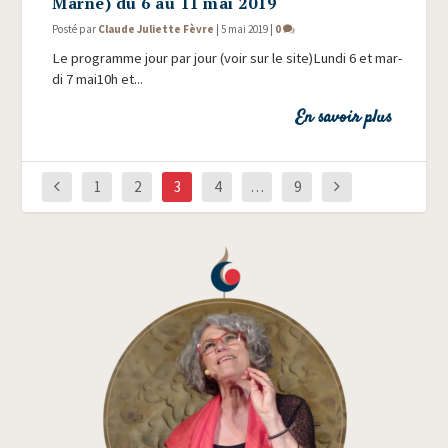
Marne) du 6 au 11 mai 2019
Posté par
Claude Juliette Fèvre
|
5 mai 2019
|
0
Le pro­gramme jour par jour (voir sur le site)Lundi 6 et mar­
di 7 mai10h et...
En savoir plus
1
2
3
4
…
9