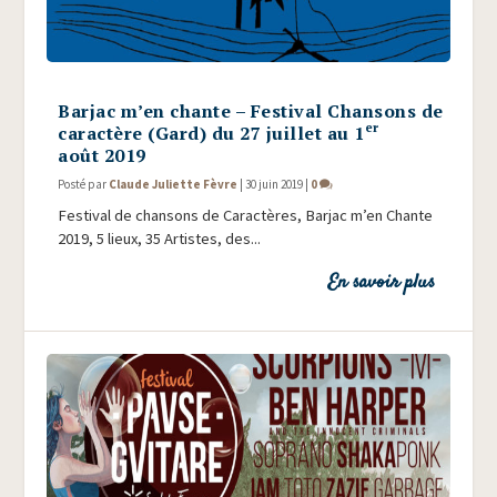
Barjac m’en chante – Festival Chansons de
er
caractère (Gard) du 27 juillet au 1
août 2019
Posté par
Claude Juliette Fèvre
|
30 juin 2019
|
0
Fes­ti­val de chan­sons de Carac­tères, Bar­jac m’en Chante
2019, 5 lieux, 35 Artistes, des...
En savoir plus