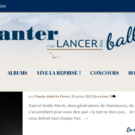
llet
Abba
ALBUMS
VIVE LA REPRISE !
CONCOURS
HO
Dani & Emilie Marsh, de choc et de char
par
Claude Juliette Fèvre
|
28 janvier 2019
|
En scène
|
0
Dani et Emi­lie Marsh, deux géné­ra­tions de chan­teuses, d
s’assemblent pour nous dire que « la nuit ne dure pas… le 
rose détruit tout chaque fois… »
En s