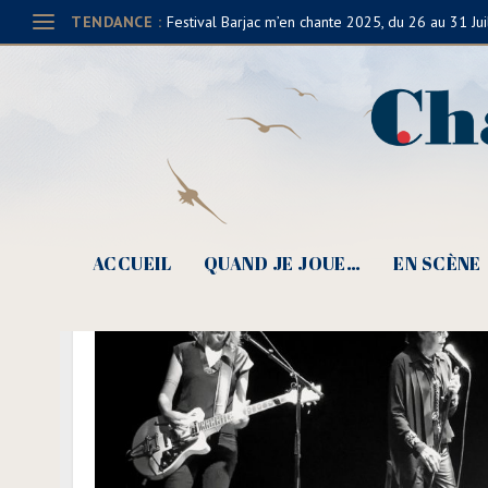
TENDANCE :
Festival Barjac m’en chante 2025, du 26 au 31 Jui
ACCUEIL
QUAND JE JOUE…
EN SCÈNE