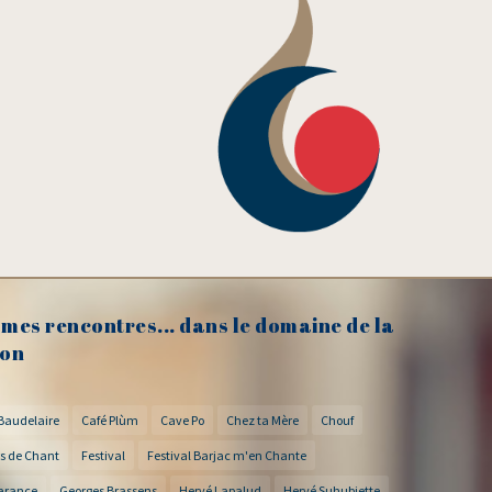
mes rencontres... dans le domaine de la
on
Baudelaire
Café Plùm
Cave Po
Chez ta Mère
Chouf
s de Chant
Festival
Festival Barjac m'en Chante
arance
Georges Brassens
Hervé Lapalud
Hervé Suhubiette