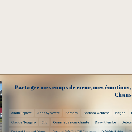
Partager mes coups de cœur, mes émotions, 
Chans
Allain Leprest
Anne Sylvestre
Barbara
Barbara Weldens
Barjac
Claude Nougaro
Clio
Comme ça nous chante
Davy Kilembe
Détour
Festival Bernard Dimey
Festival DécOUVRIR Concèze
Frédéric Bobin
G