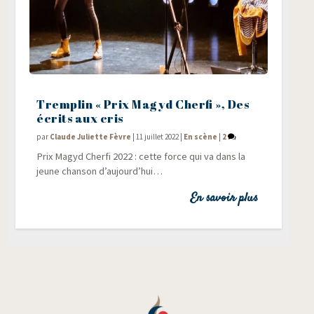
Tremplin « Prix Magyd Cherfi », Des
écrits aux cris
par
Claude Juliette Fèvre
|
11 juillet 2022
|
En scène
|
2
Prix Magyd Cher­fi 2022 : cette force qui va dans la
jeune chan­son d’aujourd’hui…
En savoir plus