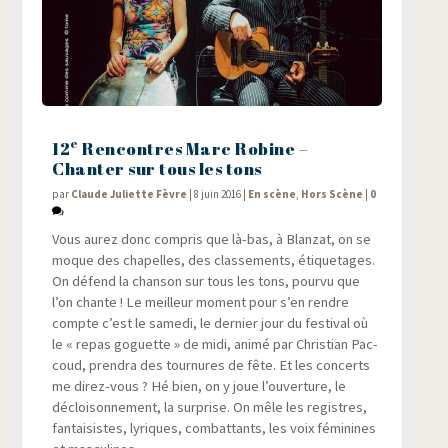
e
12
Rencontres Marc Robine –
Chanter sur tous les tons
par
Claude Juliette Fèvre
|
8 juin 2016
|
En scène
,
Hors Scène
|
0
Vous aurez donc com­pris que là-bas, à Blan­zat, on se
moque des cha­pelles, des clas­se­ments, éti­que­tages.
On défend la chan­son sur tous les tons, pour­vu que
l’on chante ! Le meilleur moment pour s’en rendre
compte c’est le same­di, le der­nier jour du fes­ti­val où
le « repas goguette » de midi, ani­mé par Chris­tian Pac­
coud, pren­dra des tour­nures de fête. Et les concerts
me direz-vous ? Hé bien, on y joue l’ouverture, le
décloi­son­ne­ment, la sur­prise. On mêle les registres,
fan­tai­sistes, lyriques, com­bat­tants, les voix fémi­nines