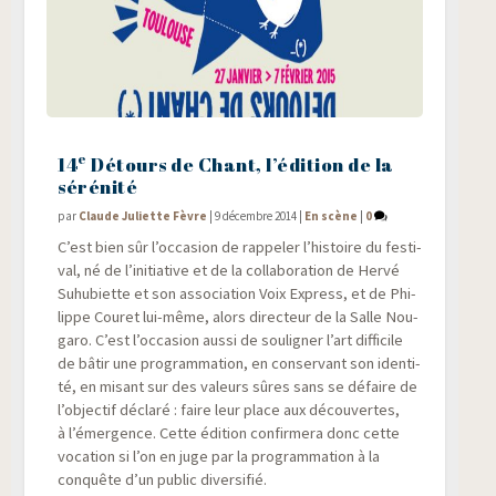
e
14
Détours de Chant, l’édition de la
sérénité
par
Claude Juliette Fèvre
|
9 décembre 2014
|
En scène
|
0
C’est bien sûr l’occasion de rap­pe­ler l’histoire du fes­ti­
val, né de l’initiative et de la col­la­bo­ra­tion de Her­vé
Suhu­biette et son asso­cia­tion Voix Express, et de Phi­
lippe Cou­ret lui-même, alors direc­teur de la Salle Nou­
ga­ro. C’est l’occasion aus­si de sou­li­gner l’art dif­fi­cile
de bâtir une pro­gram­ma­tion, en conser­vant son iden­ti­
té, en misant sur des valeurs sûres sans se défaire de
l’objectif décla­ré : faire leur place aux décou­vertes,
à l’émergence. Cette édi­tion confir­me­ra donc cette
voca­tion si l’on en juge par la pro­gram­ma­tion à la
conquête d’un public diversifié.