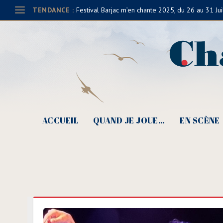
TENDANCE :
Festival Barjac m’en chante 2025, du 26 au 31 Jui
ACCUEIL
QUAND JE JOUE…
EN SCÈNE