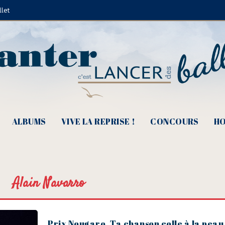
llet
ALBUMS
VIVE LA REPRISE !
CONCOURS
HO
Alain Navarro
Prix Nougaro, Ta chanson colle à la peau