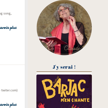
ing song,
avoir plus
J'y serai !
twi​ter​.com)
avoir plus