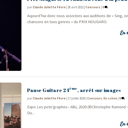
par
Claude Juliette Fèvre
|
28 avril 2022
|
Concours
|
0
Aujourd’hui donc nous assis­tons aux audi­tions de « Sing, s
chan­sons en tous genres » du PRIX NOUGARO.
En s
ème
Pause Guitare 24
, arrêt sur images
par
Claude Juliette Fèvre
|
17 juillet 2020
|
Concours
,
En scène
|
0
Expo Les poto’graphes– Albi, 2020 (©Chris­tophe Ramond – 
Du...
En s