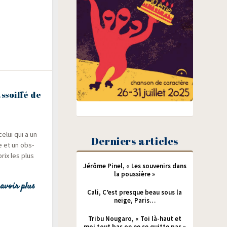
ssoiffé de
elui qui a un
Derniers articles
le et un obs­
rix les plus
Jérôme Pinel, « Les souvenirs dans
la poussière »
avoir plus
Cali, C’est presque beau sous la
neige, Paris…
Tribu Nougaro, « Toi là-haut et
moi tout bas on ne se quitte pas »