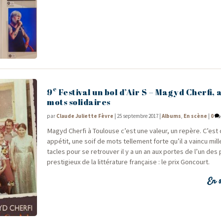
e
9
Festival un bol d’Air S – Magyd Cherfi, a
mots solidaires
par
Claude Juliette Fèvre
|
25 septembre 2017
|
Albums
,
En scène
|
0
Magyd Cher­fi à Tou­louse c’est une valeur, un repère. C’est c
appé­tit, une soif de mots tel­le­ment forte qu’il a vain­cu mil
tacles pour se retrou­ver il y a un an aux portes de l’un des p
pres­ti­gieux de la lit­té­ra­ture fran­çaise : le prix Goncourt.
En s