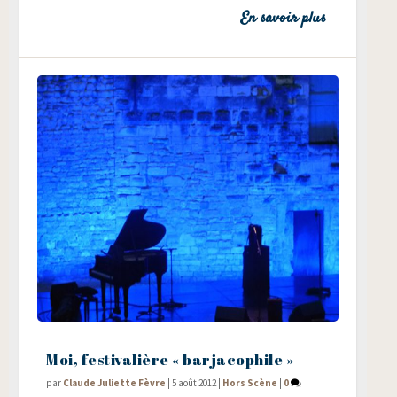
En savoir plus
Moi, festivalière « barjacophile »
par
Claude Juliette Fèvre
|
5 août 2012
|
Hors Scène
|
0