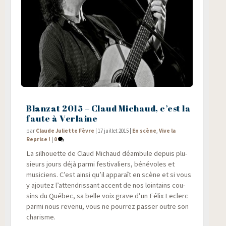
Blanzat 2015 – Claud Michaud, c’est la
faute à Verlaine
par
Claude Juliette Fèvre
|
17 juillet 2015
|
En scène
,
Vive la
Reprise !
|
0
La sil­houette de Claud Michaud déam­bule depuis plu­
sieurs jours déjà par­mi fes­ti­va­liers, béné­voles et
musi­ciens. C’est ain­si qu’il appa­raît en scène et si vous
y ajou­tez l’attendrissant accent de nos loin­tains cou­
sins du Qué­bec, sa belle voix grave d’un Félix Leclerc
par­mi nous reve­nu, vous ne pour­rez pas­ser outre son
charisme.