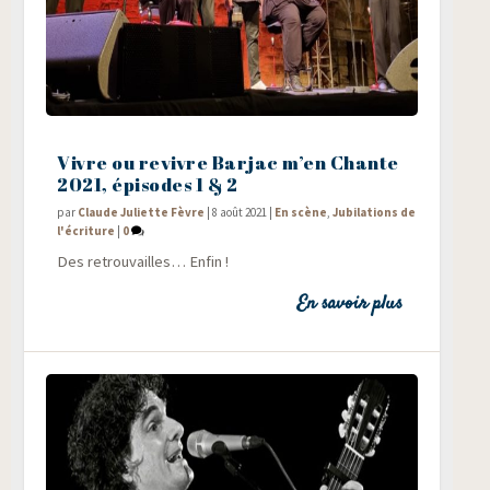
Vivre ou revivre Barjac m’en Chante
2021, épisodes 1 & 2
par
Claude Juliette Fèvre
|
8 août 2021
|
En scène
,
Jubilations de
l'écriture
|
0
Des retrou­vailles… Enfin !
En savoir plus