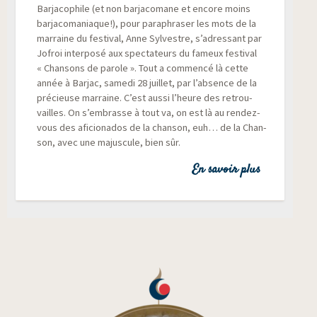
Bar­ja­co­phile (et non bar­ja­co­mane et encore moins
bar­ja­co­ma­niaque !), pour para­phra­ser les mots de la
mar­raine du fes­ti­val, Anne Syl­vestre, s’adressant par
Jofroi inter­po­sé aux spec­ta­teurs du fameux fes­ti­val
« Chan­sons de parole ». Tout a com­men­cé là cette
année à Bar­jac, same­di 28 juillet, par l’absence de la
pré­cieuse mar­raine. C’est aus­si l’heure des retrou­
vailles. On s’embrasse à tout va, on est là au ren­dez-
vous des afi­cio­na­dos de la chan­son, euh… de la Chan­
son, avec une majus­cule, bien sûr.
En savoir plus