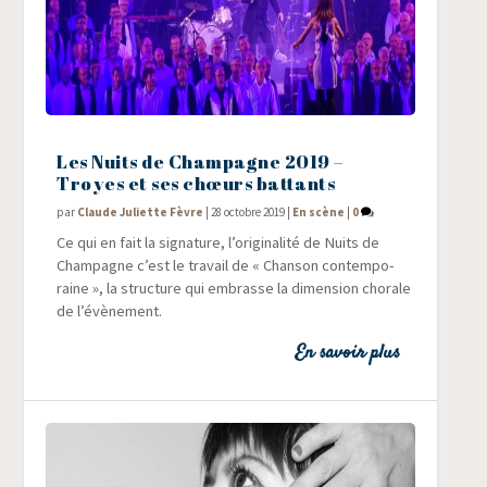
Les Nuits de Champagne 2019 –
Troyes et ses chœurs battants
par
Claude Juliette Fèvre
|
28 octobre 2019
|
En scène
|
0
Ce qui en fait la signa­ture, l’originalité de Nuits de
Cham­pagne c’est le tra­vail de « Chan­son contem­po­
raine », la struc­ture qui embrasse la dimen­sion cho­rale
de l’évènement.
En savoir plus