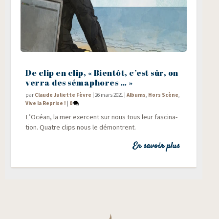
De clip en clip, « Bientôt, c’est sûr, on
verra des sémaphores … »
par
Claude Juliette Fèvre
|
26 mars 2021
|
Albums
,
Hors Scène
,
Vive la Reprise !
|
0
L’Océan, la mer exercent sur nous tous leur fas­ci­na­
tion. Quatre clips nous le démontrent.
En savoir plus