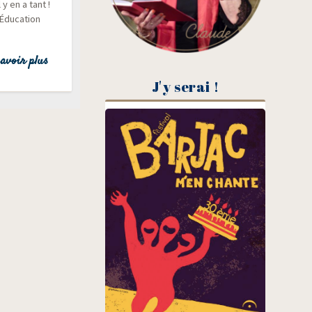
y en a tant !
’Éducation
avoir plus
J'y serai !