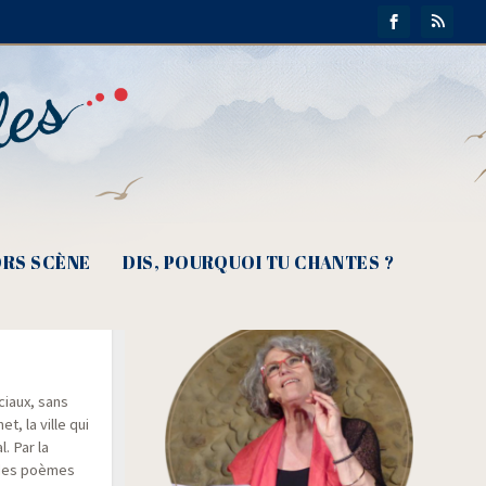
RS SCÈNE
DIS, POURQUOI TU CHANTES ?
son, vous
ciaux, sans
t, la ville qui
l. Par la
c des poèmes