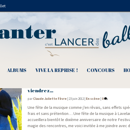
llet
André Labeur
ALBUMS
VIVE LA REPRISE !
CONCOURS
HO
Printemps des poètes 2012 – Dans ma mai
viendrez…
par
Claude Juliette Fèvre
|
23 juin 2012
|
En scène
|
0
Une fête de la musique comme j’en rêvais, sans effets spé­
frais et sans pré­ten­tion… Une fête de la musique à Lave­la­ne
accueille­ra bien­tôt le dixième anni­ver­saire de notre Fes­ti­va
magie des ren­contres, me voi­ci invi­tée à me joindre ave