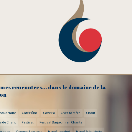
mes rencontres... dans le domaine de la
on
Baudelaire
Café Plùm
Cave Po
Chez ta Mère
Chouf
s de Chant
Festival
Festival Barjac m'en Chante
arance
Georges Brassens
Hervé Lapalud
Hervé Suhubiette