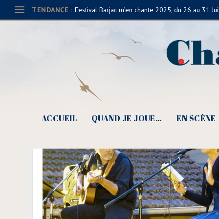
TENDANCE :
Festival Barjac m’en chante 2025, du 26 au 31 Jui
ACCUEIL
QUAND JE JOUE…
EN SCÈNE