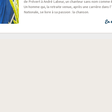
de Pré­vert à André Labeur, un chan­teur sans nom comme il 
Un homme qui, la retraite venue, après une car­rière dans l
Natio­nale, se livre à sa pas­sion : la chanson.
En s