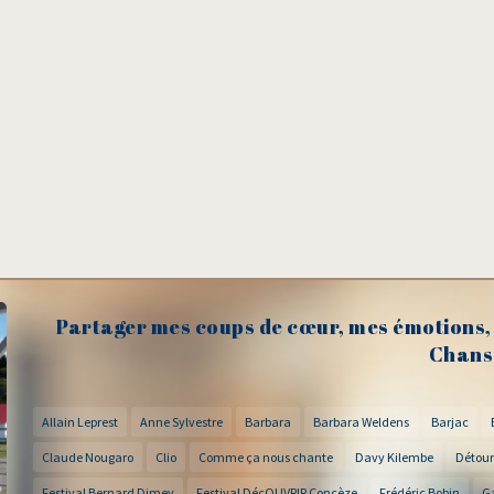
Partager mes coups de cœur, mes émotions, 
Chans
Allain Leprest
Anne Sylvestre
Barbara
Barbara Weldens
Barjac
Claude Nougaro
Clio
Comme ça nous chante
Davy Kilembe
Détour
Festival Bernard Dimey
Festival DécOUVRIR Concèze
Frédéric Bobin
G