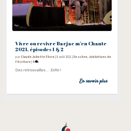
Vivre ou revivre Barjac m’en Chante
2021, épisodes 1 & 2
par
Claude Juliette Fèvre
|
8 août 2021
|
En scène
,
Jubilations de
l'écriture
|
0
Des retrou­vailles… Enfin !
En savoir plus