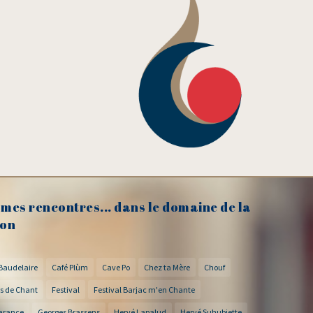
mes rencontres... dans le domaine de la
on
Baudelaire
Café Plùm
Cave Po
Chez ta Mère
Chouf
s de Chant
Festival
Festival Barjac m'en Chante
arance
Georges Brassens
Hervé Lapalud
Hervé Suhubiette