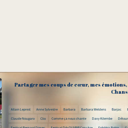
Partager mes coups de cœur, mes émotions, 
Chans
Allain Leprest
Anne Sylvestre
Barbara
Barbara Weldens
Barjac
Claude Nougaro
Clio
Comme ça nous chante
Davy Kilembe
Détour
Festival Bernard Dimey
Festival DécOUVRIR Concèze
Frédéric Bobin
G