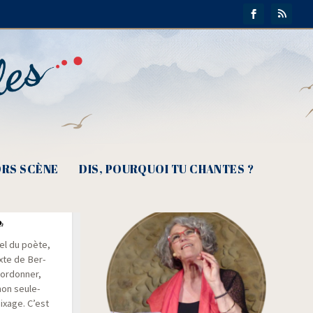
RS SCÈNE
DIS, POURQUOI TU CHANTES ?
nel du poète,
xte de Ber­
r­don­ner,
 non seule­
 mixage. C’est