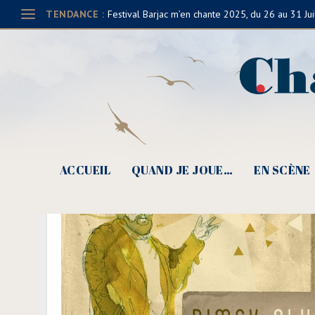
TENDANCE :
Festival Barjac m’en chante 2025, du 26 au 31 Jui
ACCUEIL
QUAND JE JOUE…
EN SCÈNE