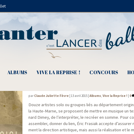
llet
Arnaud Laumont
ALBUMS
VIVE LA REPRISE !
CONCOURS
HO
Ils se lèvent tous pour Dimey du 52
par
Claude Juliette Fèvre
|
13 avril 2015
|
Albums
,
Vive la Reprise !
|
0
Douze artistes solo ou groupes liés au dépar­te­ment ori­gi­
la Haute-Marne, se pro­posent de mettre en musique un te
nard Dimey, de l’interpréter, le recréer en somme. Pour coo
assem­bler, don­ner du lien, Éric Fra­siak accepte d’assurer
ment la direc­tion artis­tique, mais aus­si la réa­li­sa­tion et le