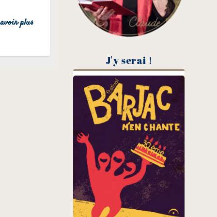
avoir plus
J'y serai !