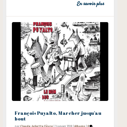
En savoir plus
François Puyalto, Marcher jusqu’au
bout
par
Claude Juliette Fèvre
|
3 janvier 2018
|
Albums
|
0