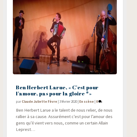
Ben Herbert Larue, « C’est pour
l’amour, pas pour la gloire *»
par
Claude Juliette Fèvre
|
3 février 2020
|
En scène
|
0
Ben Her­bert Larue a le talent de nous relier, de nous
ral­lier à sa cause. Assu­ré­ment c’est pour l’amour des
gens qu’il vient vers nous, comme un cer­tain Allain
Leprest…