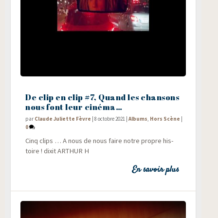
De clip en clip #7, Quand les chansons
nous font leur cinéma…
par
Claude Juliette Fèvre
|
8 octobre 2021
|
Albums
,
Hors Scène
|
0
Cinq clips … A nous de nous faire notre propre his­
toire ! dixit ARTHUR H
En savoir plus