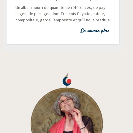
Un album nour­ri de quan­ti­té de réfé­rences, de pay­
sages, de par­tages dont Fran­çois Puyal­to, auteur,
com­po­si­teur, garde l’empreinte et qu’il nous restitue.
En savoir plus