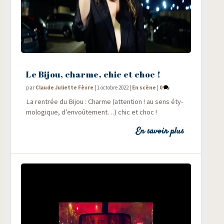
Le Bijou, charme, chic et choc !
par
Claude Juliette Fèvre
|
1 octobre 2022
|
En scène
|
0
La ren­trée du Bijou : Charme (atten­tion ! au sens éty­
mo­lo­gique, d’en­voû­te­ment…) chic et choc !
En savoir plus