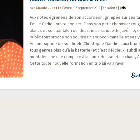
par
Claude Juliette Fèvre
|
13 septembre 2014
|
En scène
|
0
Aux notes égre­nées de son accor­déon, grim­pée sur ses t
Émi­lie Cadiou ouvre son set. Dans son petit che­mi­sier rou
blancs et son pan­ta­lon qui des­sine sa sil­houette juvé­nile, e
public tout proche son sou­rire un soup­çon canaille et ses y
Accom­pa­gnée de son fidèle Chris­tophe Dan­dieu, aux bruit
tous genres plus qu’à la bat­te­rie (et c’est déli­cieux, sub­til 
ment déni­ché une com­plice à la contre­basse et au chant, A
Cette toute nou­velle for­ma­tion en trio lui va à ravir !
En s