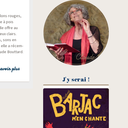
alons rouges,
ge à pois
lle offre au
eux clairs.
s, sons en
!) elle a récem­
ude Bout­tard.
avoir plus
J'y serai !