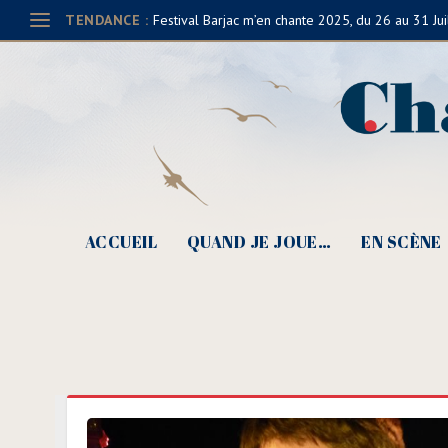
TENDANCE :
Festival Barjac m’en chante 2025, du 26 au 31 Jui
ACCUEIL
QUAND JE JOUE…
EN SCÈNE