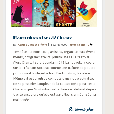
Montauban alors déChante
par
Claude Juliette Fèvre
|
7 novembre 2014
|
Hors Scène
|
0
Tem­pête sur nous tous, artistes, orga­ni­sa­teurs évé­ne­
ments, pro­gram­ma­teurs, jour­na­listes ! Le fes­ti­val
Alors Chante ! serait condam­né ! ? La nou­velle a cou­ru
sur les réseaux sociaux comme une traî­née de poudre,
pro­vo­quant la stu­pé­fac­tion, l’indignation, la colère.
Même s’il est d’autres com­bats dans notre actua­li­té,
on ne peut nier l’ampleur de la catas­trophe pour cette
Chan­son que Mon­tau­ban salue, honore, défend depuis
trente ans, alors qu’elle est par ailleurs si mépri­sée, si
malmenée.
En savoir plus