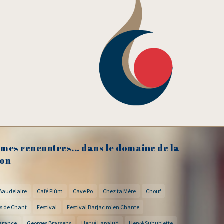
mes rencontres... dans le domaine de la
on
Baudelaire
Café Plùm
Cave Po
Chez ta Mère
Chouf
s de Chant
Festival
Festival Barjac m'en Chante
arance
Georges Brassens
Hervé Lapalud
Hervé Suhubiette