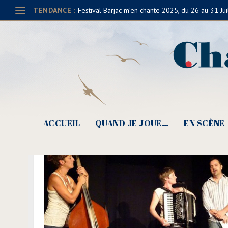
TENDANCE :
Festival Barjac m’en chante 2025, du 26 au 31 Jui
ACCUEIL
QUAND JE JOUE…
EN SCÈNE