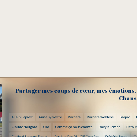
Partager mes coups de cœur, mes émotions, 
Chans
Allain Leprest
Anne Sylvestre
Barbara
Barbara Weldens
Barjac
Claude Nougaro
Clio
Comme ça nous chante
Davy Kilembe
Détour
Festival Bernard Dimey
Festival DécOUVRIR Concèze
Frédéric Bobin
G