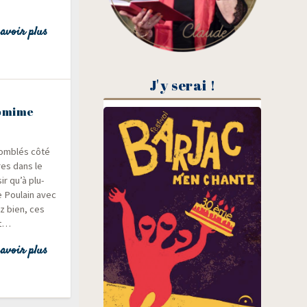
avoir plus
J'y serai !
tomime
om­blés côté
res dans le
ir qu’à plu­
e Pou­lain avec
ez bien, ces
nt…
avoir plus