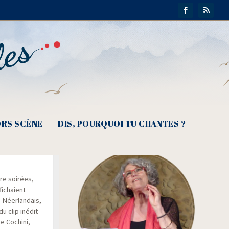
RS SCÈNE
DIS, POURQUOI TU CHANTES ?
urs états
re soi­rées,
fi­chaient
 Néer­lan­dais,
du clip inédit
e Cochi­ni,