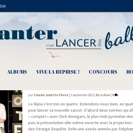
llet
Auguste Harlé
ALBUMS
VIVE LA REPRISE !
CONCOURS
HO
La rentrée du Bijou : les mots dans tous le
par
Claude Juliette Fèvre
|
3 septembre 2015
|
En scène
|
0
Le Bijou s’est mis en quatre. Enten­dons-nous bien, en quat
pour lan­cer sa nou­velle sai­son. D’abord deux soi­rées qui af
« com­plet » avec Dick Anne­garn, le plus midi-pyré­néen des
puis la pré­sen­ta­tion elle-même ouverte avec la pro­jec­tion 
des Strange Enquête. Enfin une soi­rée ani­mée par Sté­phan