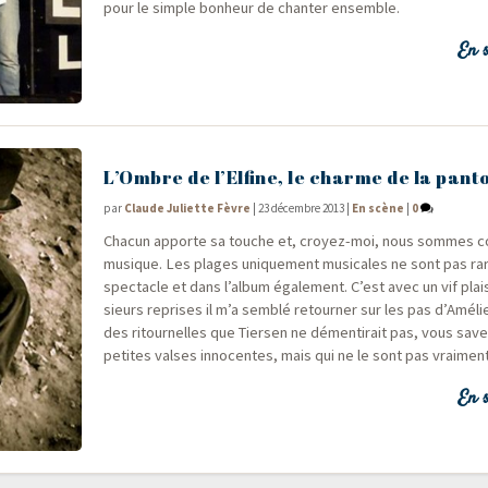
pour le simple bon­heur de chan­ter ensemble.
En s
L’Ombre de l’Elfine, le charme de la pan
par
Claude Juliette Fèvre
|
23 décembre 2013
|
En scène
|
0
Cha­cun apporte sa touche et, croyez-moi, nous sommes c
musique. Les plages uni­que­ment musi­cales ne sont pas ra
spec­tacle et dans l’album éga­le­ment. C’est avec un vif plai­s
sieurs reprises il m’a sem­blé retour­ner sur les pas d’Améli
des ritour­nelles que Tier­sen ne démen­ti­rait pas, vous sav
petites valses inno­centes, mais qui ne le sont pas vraime
En s