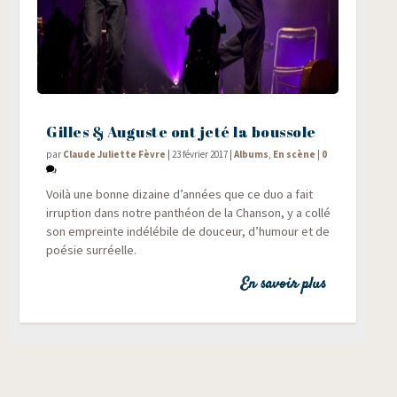
Gilles & Auguste ont jeté la boussole
par
Claude Juliette Fèvre
|
23 février 2017
|
Albums
,
En scène
|
0
Voi­là une bonne dizaine d’années que ce duo a fait
irrup­tion dans notre pan­théon de la Chan­son, y a col­lé
son empreinte indé­lé­bile de dou­ceur, d’humour et de
poé­sie surréelle.
En savoir plus