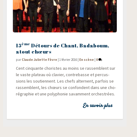
ème
15
Détours de Chant, Badaboum,
atout chœurs
par
Claude Juliette Fèvre
|
1 février 2016
|
En scène
|
0
Cent cin­quante cho­ristes au moins se ras­semblent sur
le vaste pla­teau où cla­vier, contre­basse et per­cus­
sions les sou­tiennent. Les chefs alternent, par­fois se
ras­semblent, les chœurs se confondent dans une cho­
ré­gra­phie et une poly­pho­nie savam­ment orchestrées.
En savoir plus