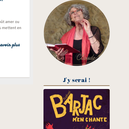
goût amer ou
es mettent en
avoir plus
J'y serai !