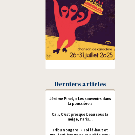
Derniers articles
Jérôme Pinel, « Les souvenirs dans
la poussière »
Cali, C’est presque beau sous la
neige, Paris…
Tribu Nougaro, « Toi là-haut et
moi tout bas on ne se quitte pas »