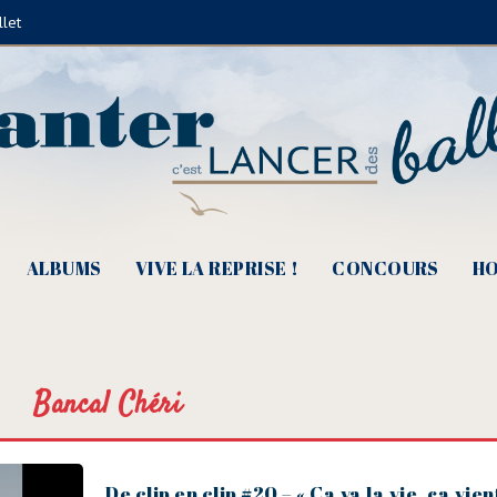
llet
ALBUMS
VIVE LA REPRISE !
CONCOURS
HO
Bancal Chéri
De clip en clip #20 – « Ça va la vie, ça vien