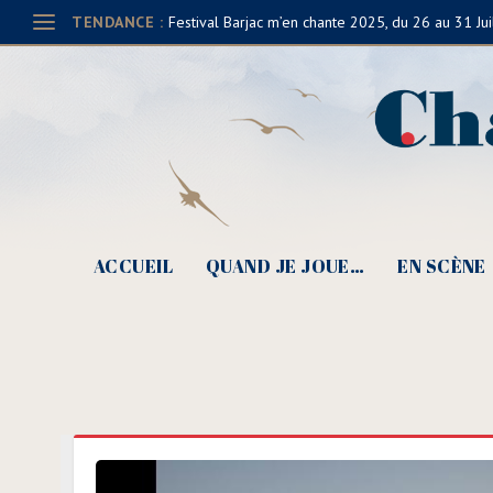
TENDANCE :
Festival Barjac m’en chante 2025, du 26 au 31 Jui
ACCUEIL
QUAND JE JOUE…
EN SCÈNE