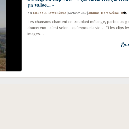
ça valse… »
par
Claude Juliette Fèvre
|
6 octobre 2022
|
Albums
,
Hors Scène
|
0
Les chan­sons chantent ce trou­blant mélange, par­fois au 
dou­ce­reux – c’est selon – qu’impose la vie… Et les clips l
images…
En s