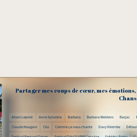
Partager mes coups de cœur, mes émotions, 
Chans
Allain Leprest
Anne Sylvestre
Barbara
Barbara Weldens
Barjac
Claude Nougaro
Clio
Comme ça nous chante
Davy Kilembe
Détour
Festival Bernard Dimey
Festival DécOUVRIR Concèze
Frédéric Bobin
G