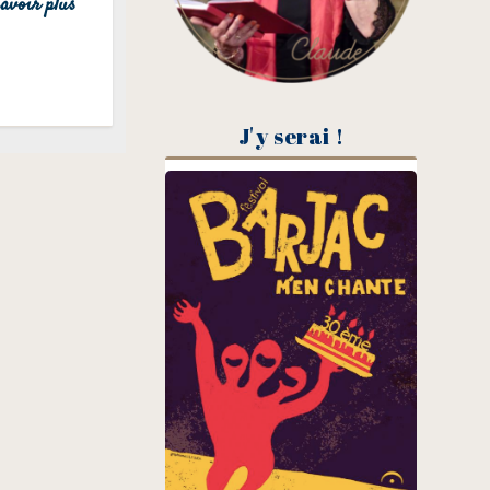
avoir plus
J'y serai !