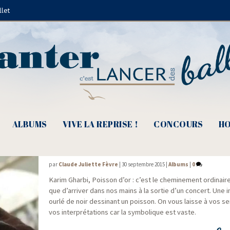
llet
Belgique
ALBUMS
VIVE LA REPRISE !
CONCOURS
HO
Karim Gharbi, chansons pour que cesse la
par
Claude Juliette Fèvre
|
30 septembre 2015
|
Albums
|
0
Karim Ghar­bi, Pois­son d’or : c’est le che­mi­ne­ment ordi­nai
que d’arriver dans nos mains à la sor­tie d’un concert. Une i
our­lé de noir des­si­nant un pois­son. On vous laisse à vos sen
vos inter­pré­ta­tions car la sym­bo­lique est vaste.