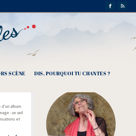
RS SCÈNE
DIS, POURQUOI TU CHANTES ?
 pluie
re d’un album
mage : un œil
­sa­tions et