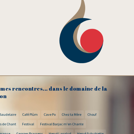
mes rencontres... dans le domaine de la
on
Baudelaire
Café Plùm
Cave Po
Chez ta Mère
Chouf
s de Chant
Festival
Festival Barjac m'en Chante
arance
Georges Brassens
Hervé Lapalud
Hervé Suhubiette