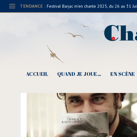
TENDANCE :
Festival Barjac m’en chante 2025, du 26 au 31 Jui
ACCUEIL
QUAND JE JOUE…
EN SCÈNE