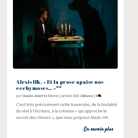
Alexis HK, « Et la prose apaise nos
ecchymoses… »**
par
Claude Juliette Fèvre
|
2 octobre 2018
|
Albums
|
0
C’est très pré­ci­sé­ment cette tra­ver­sée, de la bru­ta­li­té
du réel à l’écriture, à la créa­tion « qui approche le
secret des choses », que nous pro­pose Alexis HK.
En savoir plus