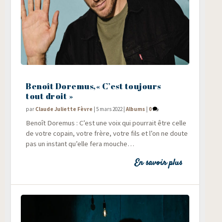
Benoît Doremus,« C’est toujours
tout droit »
par
Claude Juliette Fèvre
|
5 mars 2022
|
Albums
|
0
Benoît Dore­mus : C’est une voix qui pour­rait être celle
de votre copain, votre frère, votre fils et l’on ne doute
pas un ins­tant qu’elle fera mouche…
En savoir plus