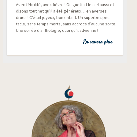
Avec fébri­li­té, avec fièvre ! On guet­tait le ciel aus­si et
disons tout net qu’il a été géné­reux… en averses
drues ! C’était joyeux, bon enfant. Un superbe spec­
tacle, sans temps morts, sans accrocs d’aucune sorte.
Une soi­rée d’anthologie, quoi qu’il advienne !
En savoir plus