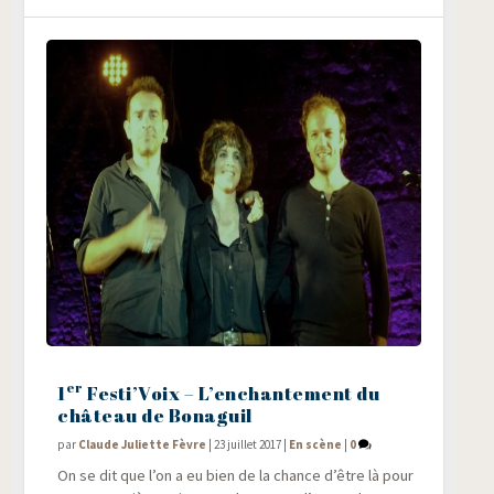
er
1
Festi’Voix – L’enchantement du
château de Bonaguil
par
Claude Juliette Fèvre
|
23 juillet 2017
|
En scène
|
0
On se dit que l’on a eu bien de la chance d’être là pour