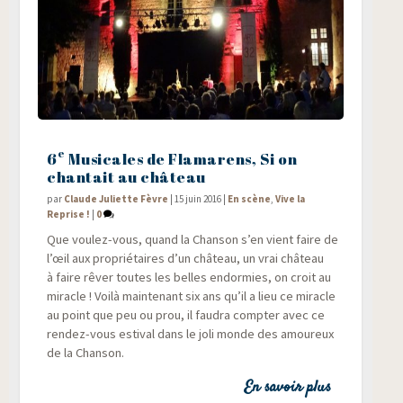
e
6
Musicales de Flamarens, Si on
chantait au château
par
Claude Juliette Fèvre
|
15 juin 2016
|
En scène
,
Vive la
Reprise !
|
0
Que vou­lez-vous, quand la Chan­son s’en vient faire de
l’œil aux pro­prié­taires d’un châ­teau, un vrai châ­teau
à faire rêver toutes les belles endor­mies, on croit au
miracle ! Voi­là main­te­nant six ans qu’il a lieu ce miracle
au point que peu ou prou, il fau­dra comp­ter avec ce
ren­dez-vous esti­val dans le joli monde des amou­reux
de la Chanson.
En savoir plus