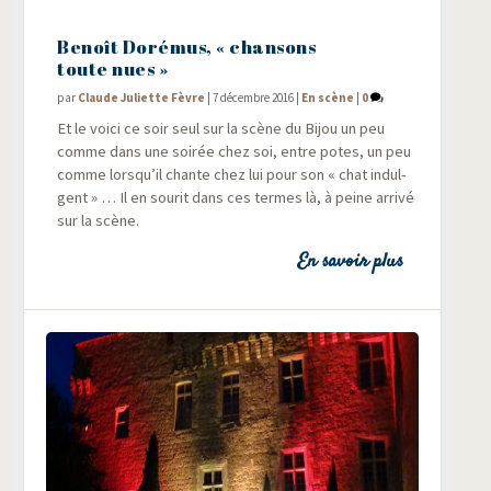
Benoît Dorémus, « chansons
toute nues »
par
Claude Juliette Fèvre
|
7 décembre 2016
|
En scène
|
0
Et le voi­ci ce soir seul sur la scène du Bijou un peu
comme dans une soi­rée chez soi, entre potes, un peu
comme lorsqu’il chante chez lui pour son « chat indul­
gent » … Il en sou­rit dans ces termes là, à peine arri­vé
sur la scène.
En savoir plus