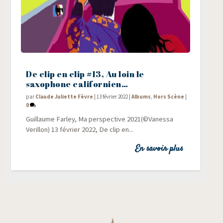
De clip en clip #13, Au loin le
saxophone californien…
par
Claude Juliette Fèvre
|
13 février 2022
|
Albums
,
Hors Scène
|
0
Guillaume Far­ley, Ma pers­pec­tive 2021(©Vanessa
Verillon) 13 février 2022, De clip en...
En savoir plus