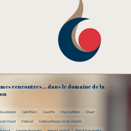
mes rencontres... dans le domaine de la
on
Baudelaire
Café Plùm
Cave Po
Chez ta Mère
Chouf
s de Chant
Festival
Festival Barjac m'en Chante
arance
Georges Brassens
Hervé Lapalud
Hervé Suhubiette