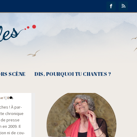
RS SCÈNE
DIS, POURQUOI TU CHANTES ?
se !
|
0
ches ! À par­
te chro­nique
r de presse
m en 2009. Il
tion ni de cou­