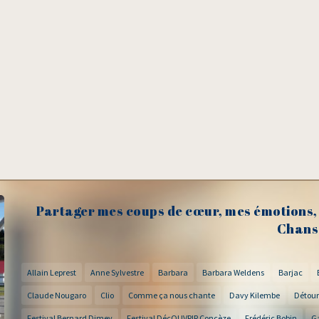
Partager mes coups de cœur, mes émotions, 
Chans
Allain Leprest
Anne Sylvestre
Barbara
Barbara Weldens
Barjac
Claude Nougaro
Clio
Comme ça nous chante
Davy Kilembe
Détour
Festival Bernard Dimey
Festival DécOUVRIR Concèze
Frédéric Bobin
G