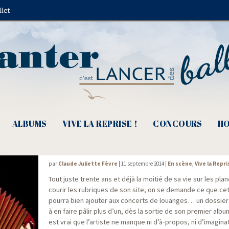
llet
Berthe Sylva
ALBUMS
VIVE LA REPRISE !
CONCOURS
HO
Coko, chanteur contre l’oubli
par
Claude Juliette Fèvre
|
11 septembre 2014
|
En scène
,
Vive la Repri
Tout juste trente ans et déjà la moi­tié de sa vie sur les plan
cou­rir les rubriques de son site, on se demande ce que cet
pour­ra bien ajou­ter aux concerts de louanges… un dos­sie
à en faire pâlir plus d’un, dès la sor­tie de son pre­mier albu
est vrai que l’artiste ne manque ni d’à‑propos, ni d’imagina