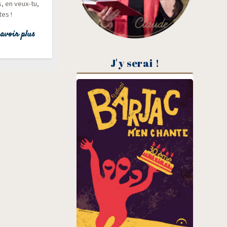
s, en veux-tu,
tes !
avoir plus
J'y serai !