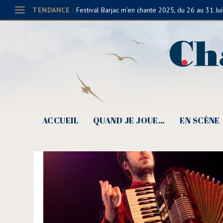
TENDANCE :
Festival Barjac m’en chante 2025, du 26 au 31 Jui
ACCUEIL
QUAND JE JOUE…
EN SCÈNE