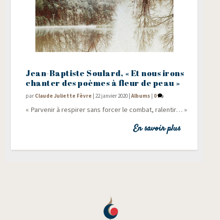
Jean-Baptiste Soulard, « Et nous irons
chanter des poèmes à fleur de peau »
par
Claude Juliette Fèvre
|
22 janvier 2020
|
Albums
|
0
« Par­ve­nir à res­pi­rer sans for­cer le com­bat, ralentir… »
En savoir plus