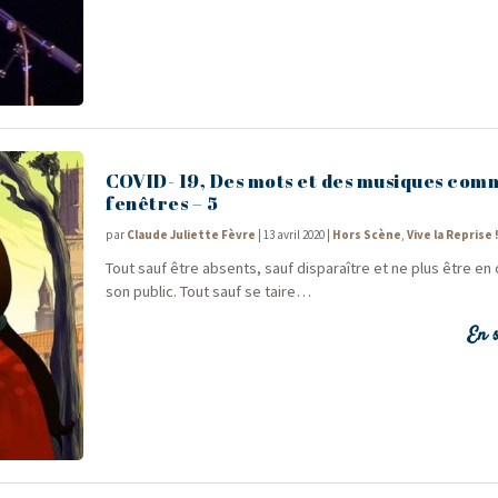
COVID- 19, Des mots et des musiques com
fenêtres – 5
par
Claude Juliette Fèvre
|
13 avril 2020
|
Hors Scène
,
Vive la Reprise 
Tout sauf être absents, sauf dis­pa­raître et ne plus être en
son public. Tout sauf se taire…
En s