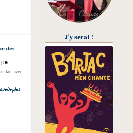
J'y serai !
me des
!
|
0
 contact avec
avoir plus