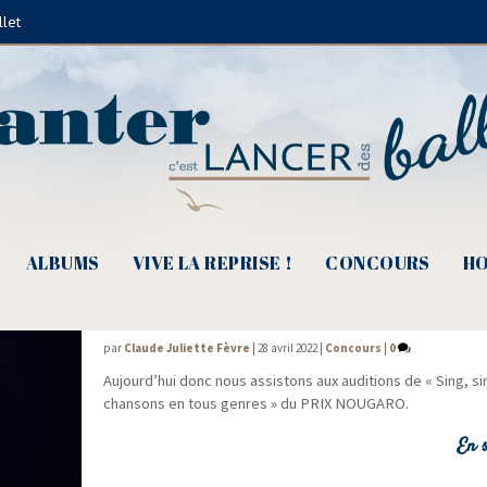
llet
Boulevard des Airs
ALBUMS
VIVE LA REPRISE !
CONCOURS
HO
Prix Nougaro, Ta chanson colle à la peau
par
Claude Juliette Fèvre
|
28 avril 2022
|
Concours
|
0
Aujourd’hui donc nous assis­tons aux audi­tions de « Sing, s
chan­sons en tous genres » du PRIX NOUGARO.
En s