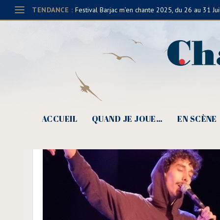
TENDANCE :
Festival Barjac m’en chante 2025, du 26 au 31 Jui
ACCUEIL
QUAND JE JOUE…
EN SCÈNE