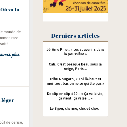
 Où va la
t le monde de
Derniers articles
 sommes rare­
soit !
Jérôme Pinel, « Les souvenirs dans
avoir plus
la poussière »
Cali, C’est presque beau sous la
neige, Paris…
Tribu Nougaro, « Toi là-haut et
moi tout bas on ne se quitte pas »
De clip en clip #20 – « Ça va la vie,
ça vient, ça valse… »
 léger
Le Bijou, charme, chic et choc !
oût de cerise,