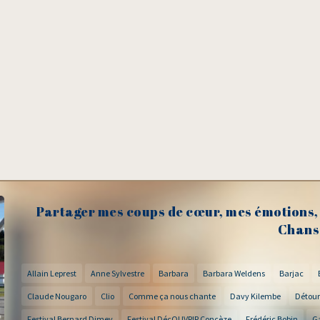
Partager mes coups de cœur, mes émotions, 
Chans
Allain Leprest
Anne Sylvestre
Barbara
Barbara Weldens
Barjac
Claude Nougaro
Clio
Comme ça nous chante
Davy Kilembe
Détour
Festival Bernard Dimey
Festival DécOUVRIR Concèze
Frédéric Bobin
G