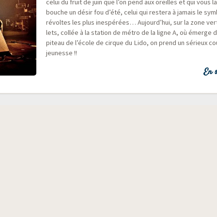
celui du fruit de juin que l’on pend aux oreilles et qui vous l
bouche un désir fou d’été, celui qui res­te­ra à jamais le sym
révoltes les plus ines­pé­rées… Aujourd’hui, sur la zone ve
lets, col­lée à la sta­tion de métro de la ligne A, où émerge d
pi­teau de l’école de cirque du Lido, on prend un sérieux c
jeunesse !!
En s