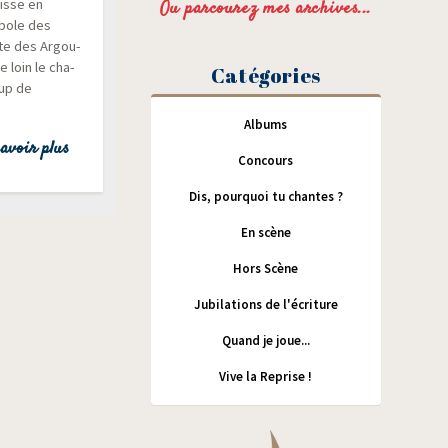
aisse en
Ou parcourez mes archives...
­bole des
rte des Argou­
e loin le cha­
Catégories
oup de
Albums
avoir plus
Concours
Dis, pourquoi tu chantes ?
En scène
Hors Scène
Jubilations de l'écriture
Quand je joue...
Vive la Reprise !