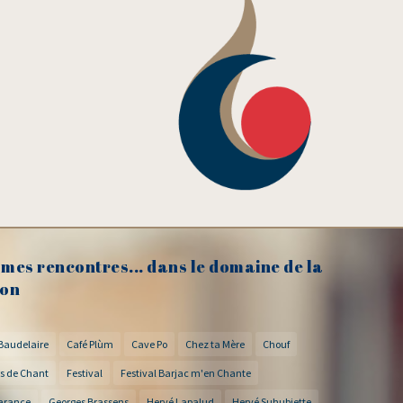
mes rencontres... dans le domaine de la
on
Baudelaire
Café Plùm
Cave Po
Chez ta Mère
Chouf
s de Chant
Festival
Festival Barjac m'en Chante
arance
Georges Brassens
Hervé Lapalud
Hervé Suhubiette