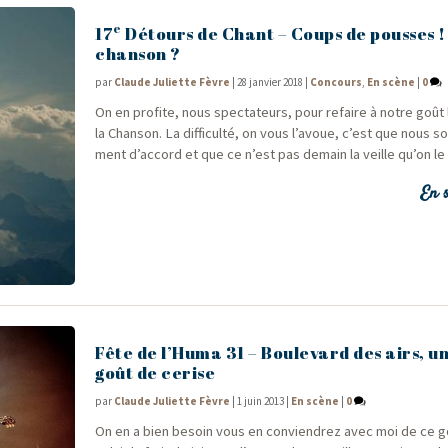
e
17
Détours de Chant – Coups de pousses !
chanson ?
par
Claude Juliette Fèvre
|
28 janvier 2018
|
Concours
,
En scène
|
0
On en pro­fite, nous spec­ta­teurs, pour refaire à notre goû
la Chan­son. La dif­fi­cul­té, on vous l’avoue, c’est que nous
ment d’accord et que ce n’est pas demain la veille qu’on le 
En s
Fête de l’Huma 31 – Boulevard des airs, un
goût de cerise
par
Claude Juliette Fèvre
|
1 juin 2013
|
En scène
|
0
On en a bien besoin vous en convien­drez avec moi de ce g