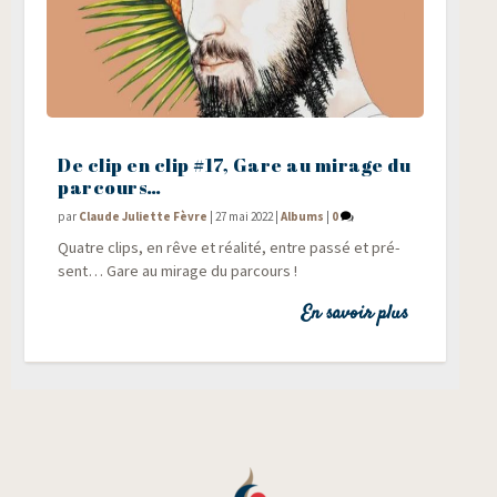
De clip en clip #17, Gare au mirage du
parcours…
par
Claude Juliette Fèvre
|
27 mai 2022
|
Albums
|
0
Quatre clips, en rêve et réa­li­té, entre pas­sé et pré­
sent… Gare au mirage du parcours !
En savoir plus