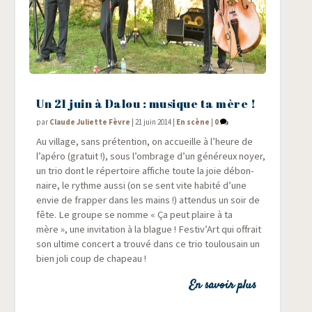
Un 21 juin à Dalou : musique ta mère !
par
Claude Juliette Fèvre
|
21 juin 2014
|
En scène
|
0
Au vil­lage, sans pré­ten­tion, on accueille à l’heure de
l’apéro (gra­tuit !), sous l’ombrage d’un géné­reux noyer,
un trio dont le réper­toire affiche toute la joie débon­
naire, le rythme aus­si (on se sent vite habi­té d’une
envie de frap­per dans les mains !) atten­dus un soir de
fête. Le groupe se nomme « Ça peut plaire à ta
mère », une invi­ta­tion à la blague ! Festiv’Art qui offrait
son ultime concert a trou­vé dans ce trio tou­lou­sain un
bien joli coup de chapeau !
En savoir plus