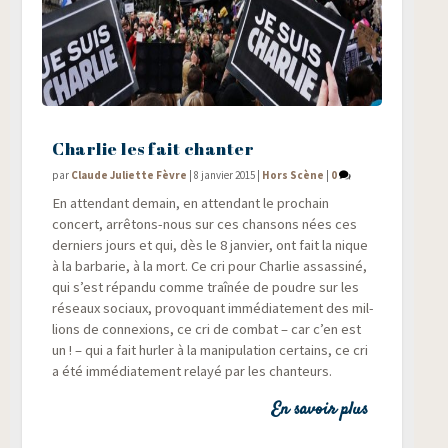
Charlie les fait chanter
par
Claude Juliette Fèvre
|
8 janvier 2015
|
Hors Scène
|
0
En atten­dant demain, en atten­dant le pro­chain
concert, arrê­tons-nous sur ces chan­sons nées ces
der­niers jours et qui, dès le 8 jan­vier, ont fait la nique
à la bar­ba­rie, à la mort. Ce cri pour Char­lie assas­si­né,
qui s’est répan­du comme traî­née de poudre sur les
réseaux sociaux, pro­vo­quant immé­dia­te­ment des mil­
lions de connexions, ce cri de com­bat – car c’en est
un ! – qui a fait hur­ler à la mani­pu­la­tion cer­tains, ce cri
a été immé­dia­te­ment relayé par les chanteurs.
En savoir plus