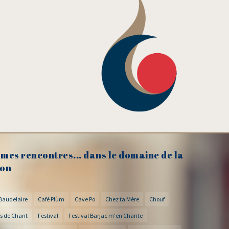
mes rencontres... dans le domaine de la
on
Baudelaire
Café Plùm
Cave Po
Chez ta Mère
Chouf
s de Chant
Festival
Festival Barjac m'en Chante