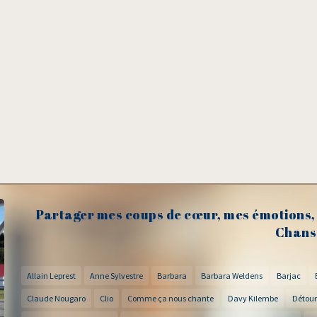
Partager mes coups de cœur, mes émotions, 
Chans
Allain Leprest
Anne Sylvestre
Barbara
Barbara Weldens
Barjac
Claude Nougaro
Clio
Comme ça nous chante
Davy Kilembe
Détour