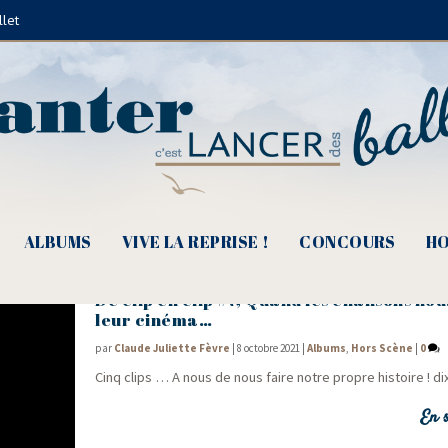
llet
Carolyn Carlson
ALBUMS
VIVE LA REPRISE !
CONCOURS
HO
De clip en clip #7, Quand les chansons nou
leur cinéma…
par
Claude Juliette Fèvre
|
8 octobre 2021
|
Albums
,
Hors Scène
|
0
Cinq clips … A nous de nous faire notre propre his­toire ! 
En s