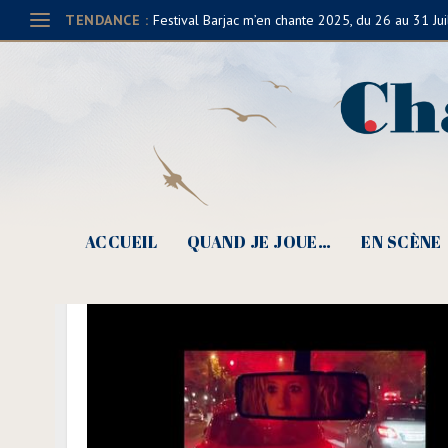
TENDANCE :
Festival Barjac m’en chante 2025, du 26 au 31 Jui
ACCUEIL
QUAND JE JOUE…
EN SCÈNE