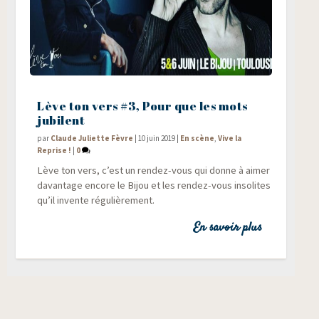
Lève ton vers #3, Pour que les mots
jubilent
par
Claude Juliette Fèvre
|
10 juin 2019
|
En scène
,
Vive la
Reprise !
|
0
Lève ton vers, c’est un ren­dez-vous qui donne à aimer
davan­tage encore le Bijou et les ren­dez-vous inso­lites
qu’il invente régulièrement.
En savoir plus