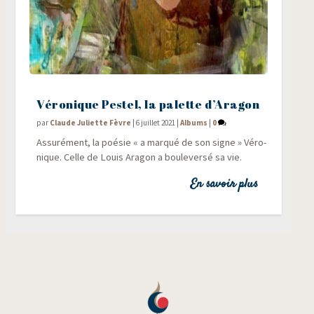
Véronique Pestel, la palette d’Aragon
par
Claude Juliette Fèvre
|
6 juillet 2021
|
Albums
|
0
Assu­ré­ment, la poé­sie « a mar­qué de son signe » Véro­
nique. Celle de Louis Ara­gon a bou­le­ver­sé sa vie.
En savoir plus