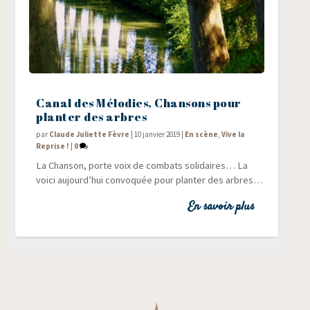
Canal des Mélodies, Chansons pour
planter des arbres
par
Claude Juliette Fèvre
|
10 janvier 2019
|
En scène
,
Vive la
Reprise !
|
0
La Chan­son, porte voix de com­bats soli­daires… La
voi­ci aujourd’hui convo­quée pour plan­ter des arbres…
En savoir plus