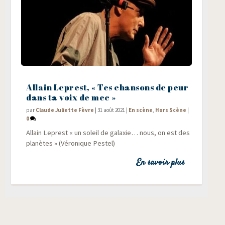
Allain Leprest, « Tes chansons de peur
dans ta voix de mec »
par
Claude Juliette Fèvre
|
31 août 2021
|
En scène
,
Hors Scène
|
0
Allain Leprest « un soleil de galaxie… nous, on est des
pla­nètes » (Véro­nique Pestel)
En savoir plus